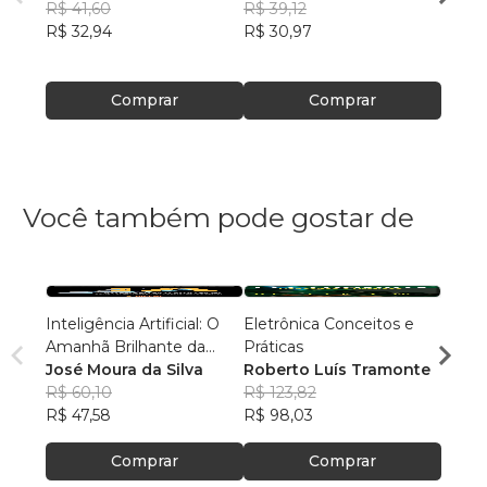
R$ 41,60
R$ 39,12
R$ 39
R$ 32,94
R$ 30,97
R$ 31
Comprar
Comprar
Você também pode gostar de
Inteligência Artificial: O
Eletrônica Conceitos e
Revis
Amanhã Brilhante da
Práticas
30
Humanidade
José Moura da Silva
Roberto Luís Tramonte
Diver
R$ 60,10
R$ 123,82
R$ 42
R$ 47,58
R$ 98,03
R$ 33
Comprar
Comprar