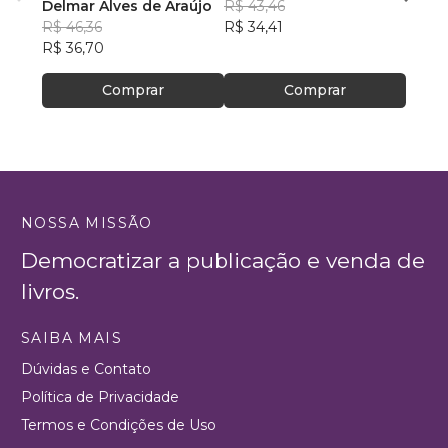
ambiente
Delmar Alves de Araújo
R$ 43,46
PhD(c
R$ 46,36
R$ 34,41
R$ 63
R$ 36,70
R$ 50
Comprar
Comprar
NOSSA MISSÃO
Democratizar a publicação e venda de
livros.
SAIBA MAIS
Dúvidas e Contato
Política de Privacidade
Termos e Condições de Uso