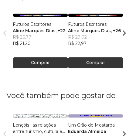
Futuros Escritores
Futuros Escritores
Futur
Aline Marques Dias
, +22
Aline Marques Dias
, +26
Ana J
R$ 26,77
R$ 29,02
Alme
R$ 29
R$ 21,20
R$ 22,97
R$ 23
Comprar
Comprar
Você também pode gostar de
Lençóis : as relações
Um Grão de Mostarda
Inteli
entre turismo, cultura e
Eduarda Almeida
Aulas 