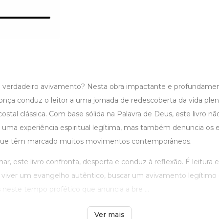
 o verdadeiro avivamento? Nesta obra impactante e profundamen
nça conduz o leitor a uma jornada de redescoberta da vida plen
ostal clássica. Com base sólida na Palavra de Deus, este livro n
ma experiência espiritual legítima, mas também denuncia os 
s que têm marcado muitos movimentos contemporâneos.
ar, este livro confronta, desperta e conduz à reflexão. É leitura 
 viver um evangelho autêntico, buscar um avivamento legítimo 
neste tempo profético que anuncia a bre ...
Ver mais