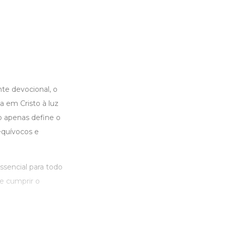
te devocional, o
a em Cristo à luz
ão apenas define o
equívocos e
essencial para todo
e cumprir o