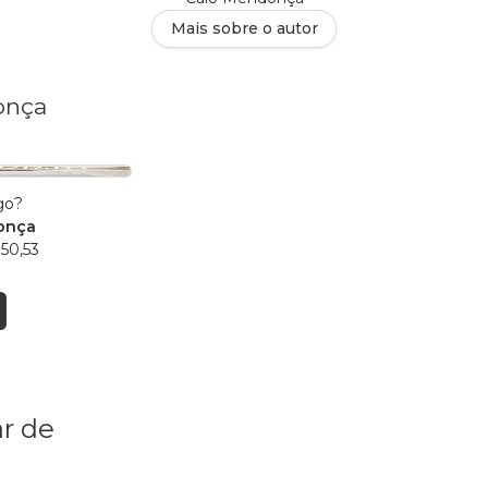
Mais sobre o autor
onça
go?
onça
50,53
r de