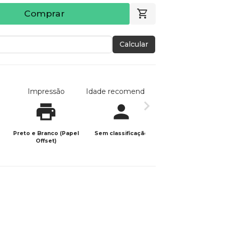
Comprar
Calcular
Impressão
Idade recomendada
Data de publicaç
Preto e Branco (Papel
Sem classificação
15/05/2025
Offset)