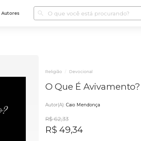
Autores
Religião
Devocional
O Que É Avivamento?
Autor(a):
Caio Mendonça
R$ 62,33
R$ 49,34