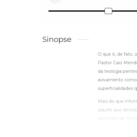
Sinopse
O que é, de fato,
Pastor Caio Mendo
da teologia pentec
avivamento como u
superficialidade
Mais do que inform
aquele que deseja
propósito de Deus 