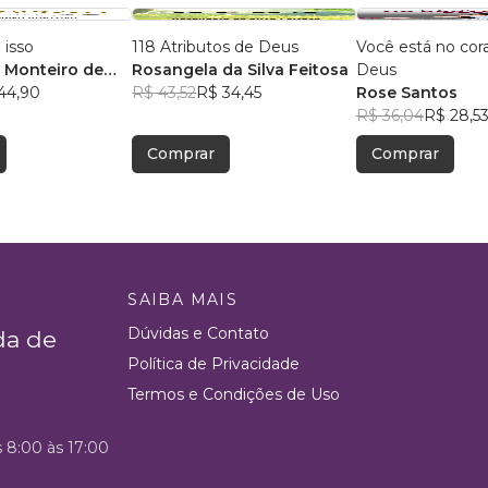
 isso
118 Atributos de Deus
Você está no cor
 Monteiro de
Rosangela da Silva Feitosa
Deus
44,90
R$ 43,52
R$ 34,45
Rose Santos
R$ 36,04
R$ 28,5
Comprar
Comprar
SAIBA MAIS
Dúvidas e Contato
da de
Política de Privacidade
Termos e Condições de Uso
s 8:00 às 17:00