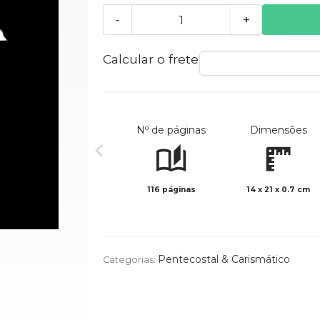
-
+
Calcular o frete
Nº de páginas
Dimensões
116 páginas
14 x 21 x 0.7 cm
Pentecostal & Carismático
Categorias: