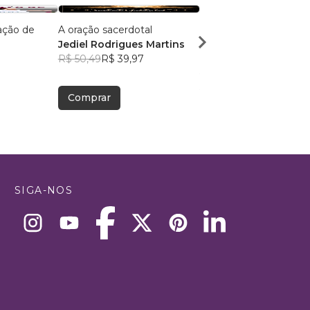
ação de
A oração sacerdotal
Devocional de Salmos 
Jediel Rodrigues Martins
Mulheres
R$ 50,49
R$ 39,97
Francilice Rodrigues
3
R$ 56,48
R$ 44,71
Comprar
Comprar
SIGA-NOS