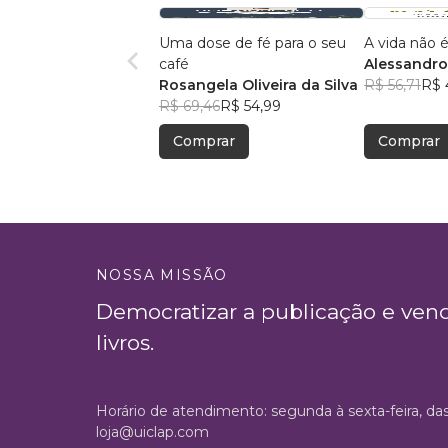
Uma dose de fé para o seu
A vida não é
café
Alessandro
Rosangela Oliveira da Silva
Menezes
R$ 56,71
R$ 
R$ 69,46
R$ 54,99
Comprar
Comprar
NOSSA MISSÃO
Democratizar a publicação e ven
livros.
Horário de atendimento: segunda à sexta-feira, da
loja@uiclap.com