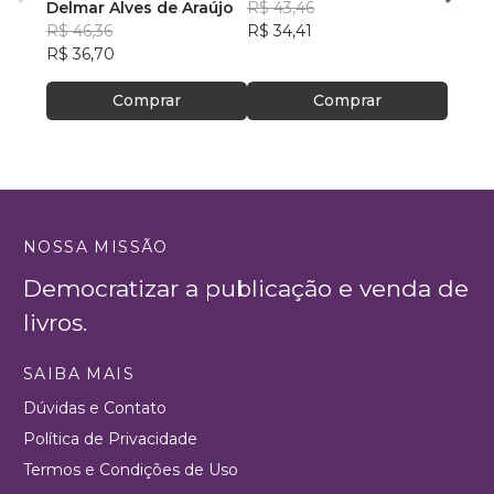
ambiente
Delmar Alves de Araújo
R$ 43,46
PhD(c
R$ 46,36
R$ 34,41
R$ 63
R$ 36,70
R$ 50
Comprar
Comprar
NOSSA MISSÃO
Democratizar a publicação e venda de
livros.
SAIBA MAIS
Dúvidas e Contato
Política de Privacidade
Termos e Condições de Uso