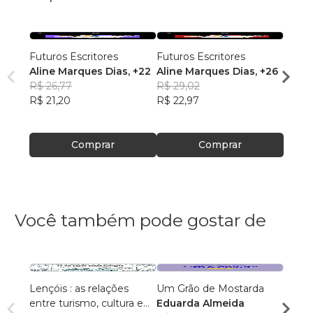
Futuros Escritores
Futuros Escritores
Futur
Aline Marques Dias
, +22
Aline Marques Dias
, +26
Ana J
R$ 26,77
R$ 29,02
Alme
R$ 29
R$ 21,20
R$ 22,97
R$ 23
Comprar
Comprar
Você também pode gostar de
Lençóis : as relações
Um Grão de Mostarda
Inteli
entre turismo, cultura e
Eduarda Almeida
Aulas 