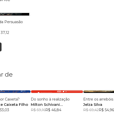
da Persuasão
 37,12
r de
sor Caixeta?
Do sonho à realização
Entre os arrebóis
e Caixeta Filho
Milton Schivani
Jelza Silva
33,03
(Organizador)
R$ 59,16
R$ 46,84
, +14
R$ 69,42
R$ 54,96