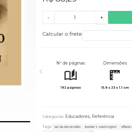
-
+
Calcular o frete
Nº de páginas
Dimensões
192 páginas
15.9 x 23 x 1.1 cm
Educadores
,
Referência
Categorias:
Tags:
saí da escravidão
booker t. washington
eBook 