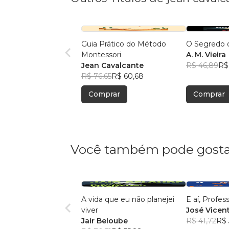
Guia Prático do Método
O Segredo 
Montessori
A. M. Vieira
Jean Cavalcante
R$ 46,89
R$
R$ 76,65
R$ 60,68
Comprar
Comprar
Você também pode gosta
A vida que eu não planejei
E aí, Profes
viver
José Vicent
Jair Beloube
R$ 41,72
R$ 