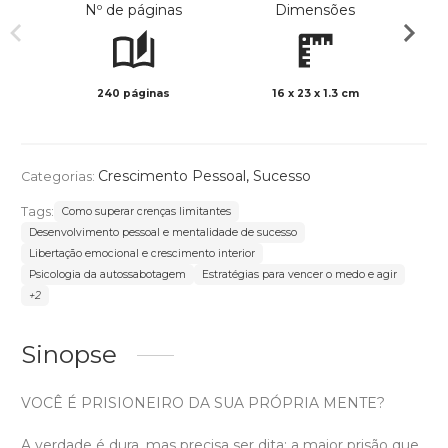
Nº de páginas
Dimensões
240 páginas
16 x 23 x 1.3 cm
Preto 
Crescimento Pessoal
,
Sucesso
Categorias:
Tags:
Como superar crenças limitantes
Desenvolvimento pessoal e mentalidade de sucesso
Libertação emocional e crescimento interior
Psicologia da autossabotagem
Estratégias para vencer o medo e agir
+2
Sinopse
VOCÊ É PRISIONEIRO DA SUA PRÓPRIA MENTE?
A verdade é dura, mas precisa ser dita: a maior prisão que