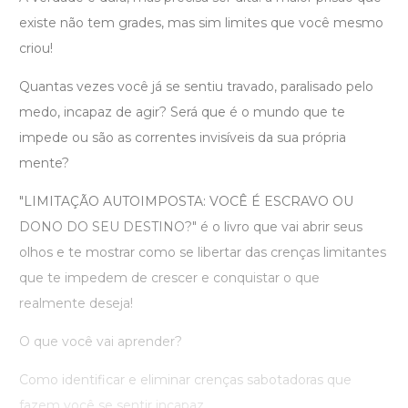
existe não tem grades, mas sim limites que você mesmo
criou!
Quantas vezes você já se sentiu travado, paralisado pelo
medo, incapaz de agir? Será que é o mundo que te
impede ou são as correntes invisíveis da sua própria
mente?
"LIMITAÇÃO AUTOIMPOSTA: VOCÊ É ESCRAVO OU
DONO DO SEU DESTINO?" é o livro que vai abrir seus
olhos e te mostrar como se libertar das crenças limitantes
que te impedem de crescer e conquistar o que
realmente deseja!
O que você vai aprender?
Como identificar e eliminar crenças sabotadoras que
fazem você se sentir incapaz.