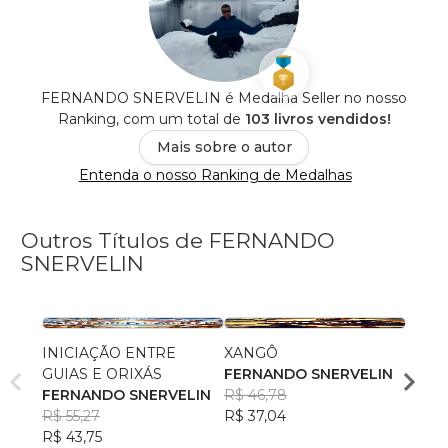
FERNANDO SNERVELIN é Medalha Seller no nosso
Ranking, com um total de
103 livros vendidos!
Mais sobre o autor
Entenda o nosso Ranking de Medalhas
Outros Títulos de FERNANDO
SNERVELIN
INICIAÇÃO ENTRE
XANGÔ
OXU
GUIAS E ORIXÁS
FERNANDO SNERVELIN
FERN
FERNANDO SNERVELIN
R$ 46,78
R$ 45
R$ 55,27
R$ 37,04
R$ 35
R$ 43,75