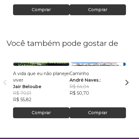
Comprar
Comprar
Você também pode gostar de
A vida que eu não planejei
Caminho
AS C
viver
André Naves.:
VENC
Jair Beloube
R$ 64,04
ROSA
R$ 70,51
R$ 50,70
R$ 74
R$ 55,82
R$ 59
Comprar
Comprar