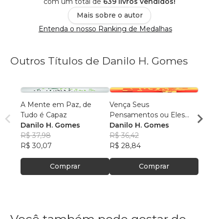
com um total de
639 livros vendidos!
Mais sobre o autor
Entenda o nosso Ranking de Medalhas
Outros Títulos de Danilo H. Gomes
A Mente em Paz, de
Vença Seus
Tudo
Tudo é Capaz
Pensamentos ou Eles
Você 
Danilo H. Gomes
Vencerão Você
Danilo H. Gomes
Danil
R$ 37,98
R$ 36,42
R$ 34
R$ 30,07
R$ 28,84
R$ 27
Comprar
Comprar