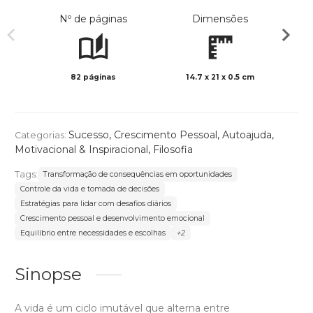
Nº de páginas
Dimensões
82 páginas
14.7 x 21 x 0.5 cm
Preto 
Sucesso
,
Crescimento Pessoal
,
Autoajuda
,
Categorias:
Motivacional & Inspiracional
,
Filosofia
Tags:
Transformação de consequências em oportunidades
Controle da vida e tomada de decisões
Estratégias para lidar com desafios diários
Crescimento pessoal e desenvolvimento emocional
Equilíbrio entre necessidades e escolhas
+2
Sinopse
A vida é um ciclo imutável que alterna entre