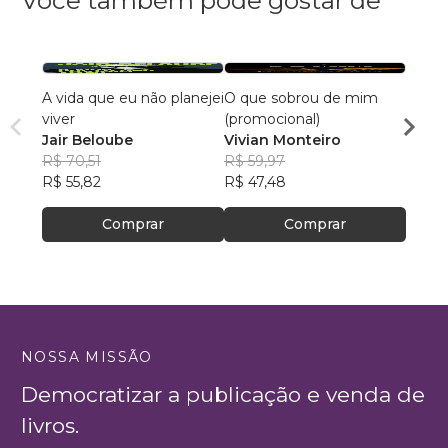
Você também pode gostar de
A vida que eu não planejei
O que sobrou de mim
Cami
viver
(promocional)
André
Jair Beloube
Vivian Monteiro
R$ 64
R$ 70,51
R$ 59,97
R$ 50
R$ 55,82
R$ 47,48
Comprar
Comprar
NOSSA MISSÃO
Democratizar a publicação e venda de
livros.