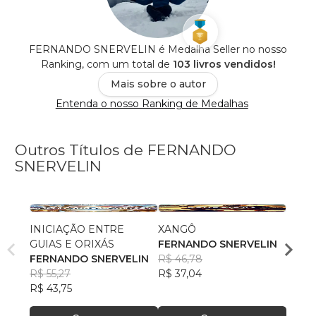
FERNANDO SNERVELIN é Medalha Seller no nosso
Ranking, com um total de
103 livros vendidos!
Mais sobre o autor
Entenda o nosso Ranking de Medalhas
Outros Títulos de FERNANDO
SNERVELIN
INICIAÇÃO ENTRE
XANGÔ
OXU
GUIAS E ORIXÁS
FERNANDO SNERVELIN
FERN
FERNANDO SNERVELIN
R$ 46,78
R$ 45
R$ 55,27
R$ 37,04
R$ 35
R$ 43,75