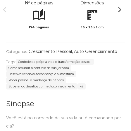
Nº de páginas
Dimensões
174 páginas
16 x 23 x 1 cm
Preto 
Crescimento Pessoal
,
Auto Gerenciamento
Categorias:
Tags:
Controle da própria vida e transformação pessoal
Como assumir o controle da sua jornada
Desenvolvendo autoconfiança e autoestima
Poder pessoal e mudança de hábitos
Superando desafios com autoconhecimento
+2
Sinopse
Você está no comando da sua vida ou é comandado por
ela?