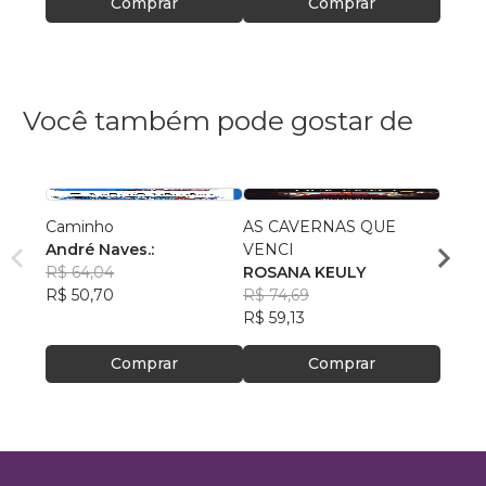
Comprar
Comprar
Você também pode gostar de
Caminho
AS CAVERNAS QUE
Queri
André Naves.:
VENCI
Chris
R$ 64,04
ROSANA KEULY
R$ 51
R$ 50,70
R$ 74,69
R$ 40
R$ 59,13
Comprar
Comprar