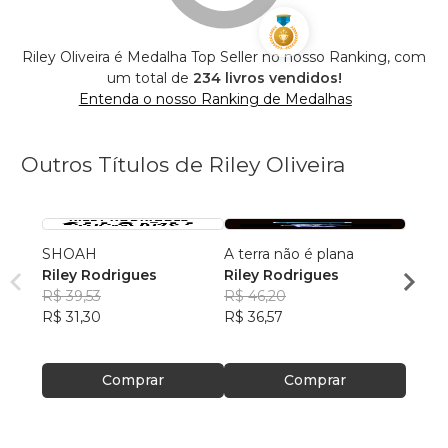
Riley Oliveira é Medalha Top Seller no nosso Ranking, com
um total de
234 livros vendidos!
Entenda o nosso Ranking de Medalhas
Outros Títulos de Riley Oliveira
SHOAH
A terra não é plana
INTR
Riley Rodrigues
Riley Rodrigues
SANE
R$ 39,53
R$ 46,20
Riley
R$ 31,30
R$ 36,57
Olivei
R$ 60
R$ 48
Comprar
Comprar