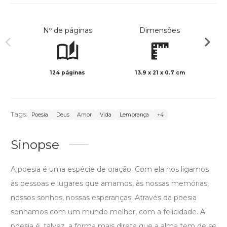
Nº de páginas
Dimensões
124 páginas
13.9 x 21 x 0.7 cm
Preto 
Tags:
Poesia
Deus
Amor
Vida
Lembrança
+4
Sinopse
A poesia é uma espécie de oração. Com ela nos ligamos
às pessoas e lugares que amamos, às nossas memórias,
nossos sonhos, nossas esperanças. Através da poesia
sonhamos com um mundo melhor, com a felicidade. A
poesia é, talvez, a forma mais direta que a alma tem de se