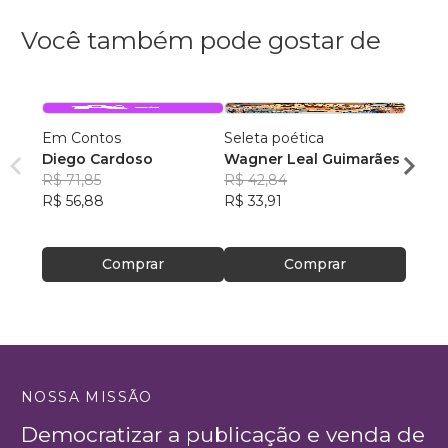
Você também pode gostar de
Em Contos
Seleta poética
O que
Diego Cardoso
Wagner Leal Guimarães
enten
R$ 71,85
R$ 42,84
ainda 
Carla
R$ 56,88
R$ 33,91
R$ 57
R$ 45
Comprar
Comprar
NOSSA MISSÃO
Democratizar a publicação e venda de