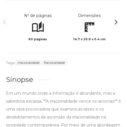
Nº de páginas
Dimensões
60 páginas
14.7 x 20.9 x 0.4 cm
Preto 
Tags:
Irracionalidade
Racionalidade
Sinopse
Em um mundo onde a informação é abundante, mas a
sabedoria escassa, *"A irracionalidade vence os racionais"* é
uma obra provocadora que examina as raízes e os
desdobramentos da ascensão da irracionalidade na
sociedade contemporânea. Por meio de uma abordagem