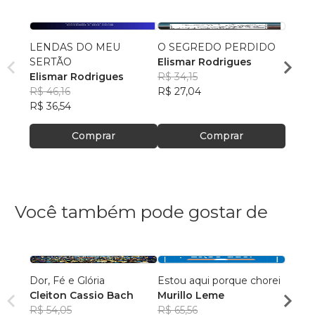
LENDAS DO MEU
O SEGREDO PERDIDO
O Esp
SERTÃO
Elismar Rodrigues
Elism
Elismar Rodrigues
R$ 34,15
R$ 58
R$ 46,16
R$ 27,04
R$ 46
R$ 36,54
Comprar
Comprar
Você também pode gostar de
Dor, Fé e Glória
Estou aqui porque chorei
Culti
Cleiton Cassio Bach
Murillo Leme
Fábio
R$ 54,05
R$ 65,56
Silva
R$ 40