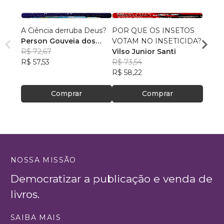
A Ciência derruba Deus?
POR QUE OS INSETOS
NOVA
Person Gouveia dos
VOTAM NO INSETICIDA?
JOSÉ
Santos Moreira
R$ 72,67
Vilso Junior Santi
R$ 57
R$ 57,53
R$ 73,54
R$ 45
R$ 58,22
Comprar
Comprar
NOSSA MISSÃO
Democratizar a publicação e venda de
livros.
SAIBA MAIS