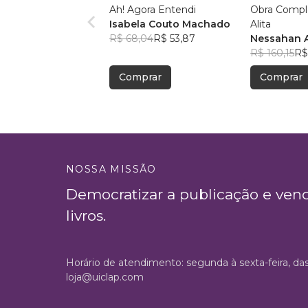
Ah! Agora Entendi
Obra Compl
Isabela Couto Machado
Alita
R$ 68,04
R$ 53,87
Nessahan A
R$ 160,15
R$
Comprar
Comprar
NOSSA MISSÃO
Democratizar a publicação e ven
livros.
Horário de atendimento: segunda à sexta-feira, da
loja@uiclap.com