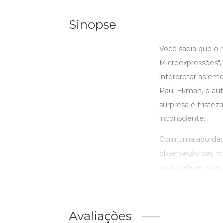
Sinopse
Você sabia que o
Microexpressões",
interpretar as em
Paul Ekman, o auto
surpresa e triste
inconsciente.
Com uma abordagem 
observação das mic
ou fortalecer suas r
Avaliações