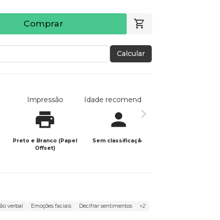
Comprar
Calcular
Impressão
Idade recomendada
Data de publicaç
Preto e Branco (Papel
Sem classificação
30/07/2021
Offset)
ão verbal
Emoções faciais
Decifrar sentimentos
+2