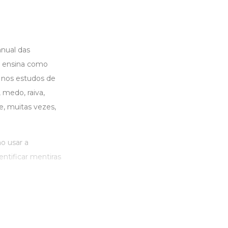
nual das
e ensina como
 nos estudos de
 medo, raiva,
e, muitas vezes,
o usar a
ntificar mentiras