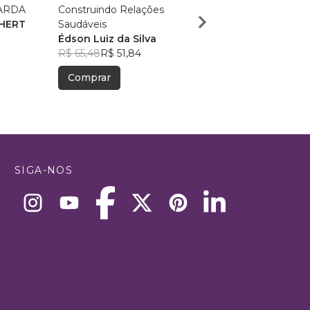
ARDA
Construindo Relações
Estou aqui porque cho
CHERT
Saudáveis
Murillo Leme
Édson Luiz da Silva
R$ 65,56
R$ 51,90
R$ 65,48
R$ 51,84
Comprar
Comprar
SIGA-NOS