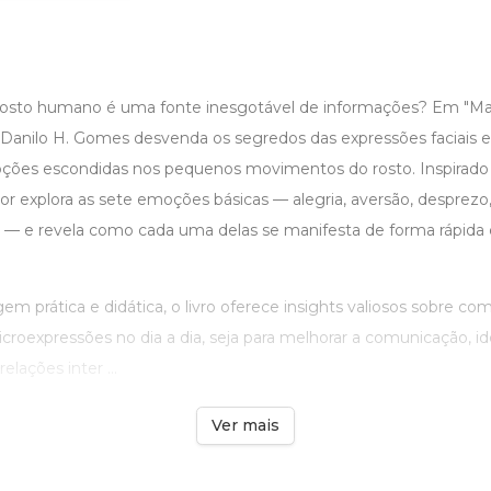
 rosto humano é uma fonte inesgotável de informações? Em "Ma
 Danilo H. Gomes desvenda os segredos das expressões faciais 
oções escondidas nos pequenos movimentos do rosto. Inspirado
r explora as sete emoções básicas — alegria, aversão, desprezo,
za — e revela como cada uma delas se manifesta de forma rápida 
prática e didática, o livro oferece insights valiosos sobre com
roexpressões no dia a dia, seja para melhorar a comunicação, ide
elações inter ...
Ver mais