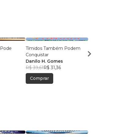
 Pode
Tímidos Também Podem
As 8 Verdades Sobre J
Conquistar
Danilo H. Gomes
s
Danilo H. Gomes
R$ 35,77
R$ 28,32
8
R$ 39,61
R$ 31,36
Comprar
Comprar