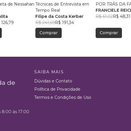
eta de Nessahan
Técnicas de Entrevista em
POR TRÁS DA F
Tempo Real
FRANCIELE REI
lita
Filipe da Costa Kerber
R$ 61,02
R$ 48,31
 126,79
R$ 241,69
R$ 191,34
Comprar
Comprar
SAIBA MAIS
Dúvidas e Contato
da de
Política de Privacidade
Termos e Condições de Uso
s 8:00 às 17:00