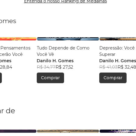
Entenda o nosso Ranking de Medalhas
Gomes
 Pensamentos
Tudo Depende de Como
Depressão: Você
cerão Você
Você Vê
Superar
Gomes
Danilo H. Gomes
Danilo H. Gome
 28,84
R$ 34,77
R$ 27,52
R$ 41,03
R$ 32,4
Comprar
Comprar
r de