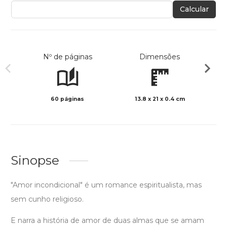
Calcular
Nº de páginas
Dimensões
60 páginas
13.8 x 21 x 0.4 cm
Preto 
Sinopse
"Amor incondicional" é um romance espiritualista, mas
sem cunho religioso.
E narra a história de amor de duas almas que se amam