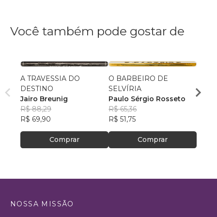
Você também pode gostar de
A TRAVESSIA DO
O BARBEIRO DE
MIST
DESTINO
SELVÍRIA
2PAC
Jairo Breunig
Paulo Sérgio Rosseto
Claud
R$ 88,29
R$ 65,36
R$ 71
R$ 69,90
R$ 51,75
R$ 56
Comprar
Comprar
NOSSA MISSÃO