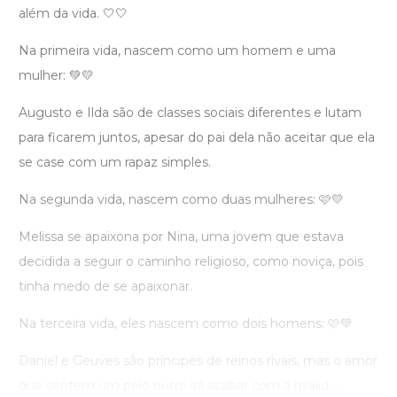
além da vida. 🤍🤍
Na primeira vida, nascem como um homem e uma
mulher: 💚💛
Augusto e Ilda são de classes sociais diferentes e lutam
para ficarem juntos, apesar do pai dela não aceitar que ela
se case com um rapaz simples.
Na segunda vida, nascem como duas mulheres: 🩷💛
Melissa se apaixona por Nina, uma jovem que estava
decidida a seguir o caminho religioso, como noviça, pois
tinha medo de se apaixonar.
Na terceira vida, eles nascem como dois homens: 🩷💚
Daniel e Geuves são príncipes de reinos rivais, mas o amor
que sentem um pelo outro irá acabar com a rivalid ...