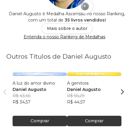
Daniel Augusto é Medalha Ascensão no nosso Ranking,
com um total de
35 livros vendidos!
Mais sobre o autor
Entenda o nosso Ranking de Medalhas
Outros Títulos de Daniel Augusto
A luz do amor divino
A genitora
Prime
Daniel Augusto
Daniel Augusto
Danie
R$ 43,66
R$ 56,29
R$ 48
R$ 34,57
R$ 44,57
R$ 38
Comprar
Comprar