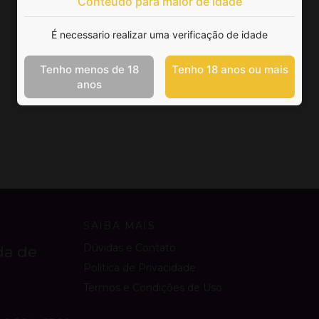
Conteúdo para maior de idade
É necessario realizar uma verificação de idade
Tenho menos de 18
Tenho 18 anos ou mais
anos
SAIBA MAIS
Dúvidas e Contato
da de
Política de Privacidade
Termos e Condições de Uso