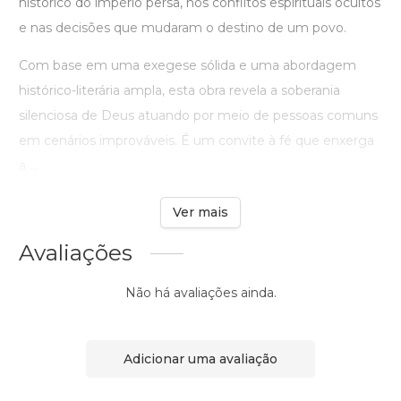
histórico do império persa, nos conflitos espirituais ocultos
e nas decisões que mudaram o destino de um povo.
Com base em uma exegese sólida e uma abordagem
histórico-literária ampla, esta obra revela a soberania
silenciosa de Deus atuando por meio de pessoas comuns
em cenários improváveis. É um convite à fé que enxerga
a ...
Ver mais
Avaliações
Não há avaliações ainda.
Adicionar uma avaliação