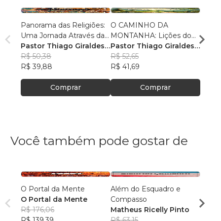
Panorama das Religiões:
O CAMINHO DA
O SE
Uma Jornada Através da
MONTANHA: Lições do
O SAL
Diversidade Espiritual
Pastor Thiago Giraldes
Sermão de Jesus
Pastor Thiago Giraldes
no No
Pasto
Sanchez
R$ 50,38
Sanchez
R$ 52,65
Sanc
R$ 84
R$ 39,88
R$ 41,69
R$ 66
Comprar
Comprar
Você também pode gostar de
O Portal da Mente
Além do Esquadro e
Aqui 
O Portal da Mente
Compasso
hom
R$ 176,06
Matheus Ricelly Pinto
Marc
R$ 139,39
R$ 63,15
Olivei
R$ 40