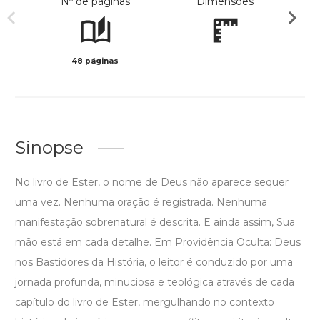
Nº de páginas
Dimensões
48 páginas
Preto 
Sinopse
No livro de Ester, o nome de Deus não aparece sequer
uma vez. Nenhuma oração é registrada. Nenhuma
manifestação sobrenatural é descrita. E ainda assim, Sua
mão está em cada detalhe. Em Providência Oculta: Deus
nos Bastidores da História, o leitor é conduzido por uma
jornada profunda, minuciosa e teológica através de cada
capítulo do livro de Ester, mergulhando no contexto