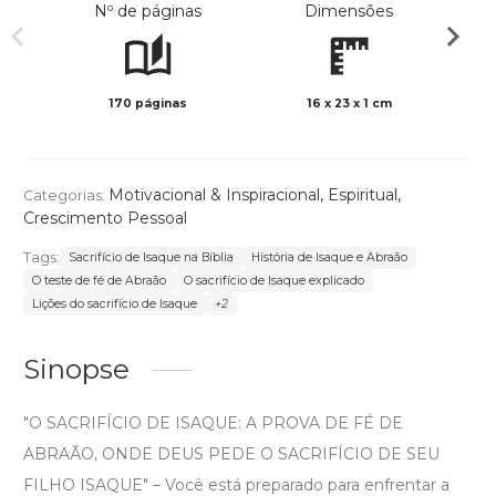
Nº de páginas
Dimensões
170 páginas
16 x 23 x 1 cm
Preto 
Motivacional & Inspiracional
,
Espiritual
,
Categorias:
Crescimento Pessoal
Tags:
Sacrifício de Isaque na Bíblia
História de Isaque e Abraão
O teste de fé de Abraão
O sacrifício de Isaque explicado
Lições do sacrifício de Isaque
+2
Sinopse
"O SACRIFÍCIO DE ISAQUE: A PROVA DE FÉ DE
ABRAÃO, ONDE DEUS PEDE O SACRIFÍCIO DE SEU
FILHO ISAQUE" – Você está preparado para enfrentar a