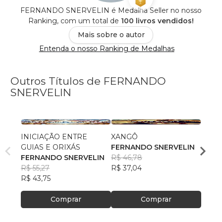
FERNANDO SNERVELIN é Medalha Seller no nosso
Ranking, com um total de
100 livros vendidos!
Mais sobre o autor
Entenda o nosso Ranking de Medalhas
Outros Títulos de FERNANDO
SNERVELIN
INICIAÇÃO ENTRE
XANGÔ
OXU
GUIAS E ORIXÁS
FERNANDO SNERVELIN
FERN
FERNANDO SNERVELIN
R$ 46,78
R$ 45
R$ 55,27
R$ 37,04
R$ 35
R$ 43,75
Comprar
Comprar