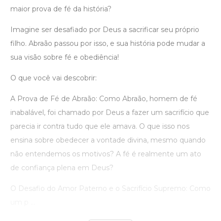
maior prova de fé da história?
Imagine ser desafiado por Deus a sacrificar seu próprio
filho. Abraão passou por isso, e sua história pode mudar a
sua visão sobre fé e obediência!
O que você vai descobrir:
A Prova de Fé de Abraão: Como Abraão, homem de fé
inabalável, foi chamado por Deus a fazer um sacrifício que
parecia ir contra tudo que ele amava. O que isso nos
ensina sobre obedecer a vontade divina, mesmo quando
não entendemos os motivos? A fé é realmente um ato
de confiança plena em Deus?
O Desafio do Amor Paterno e o Sacrifício Supremo: Como
um p ...