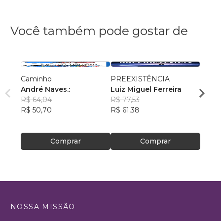
Você também pode gostar de
Caminho
PREEXISTÊNCIA
AS C
André Naves.:
Luiz Miguel Ferreira
VENC
R$ 64,04
R$ 77,53
ROSA
R$ 50,70
R$ 61,38
R$ 74
R$ 59
Comprar
Comprar
NOSSA MISSÃO