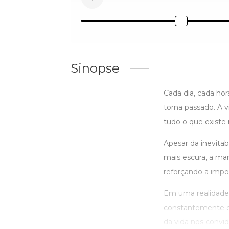
Sinopse
Cada dia, cada ho
torna passado. A v
tudo o que existe
Apesar da inevita
mais escura, a ma
reforçando a impo
Em uma realidade
constantemente co
da vida nos convida