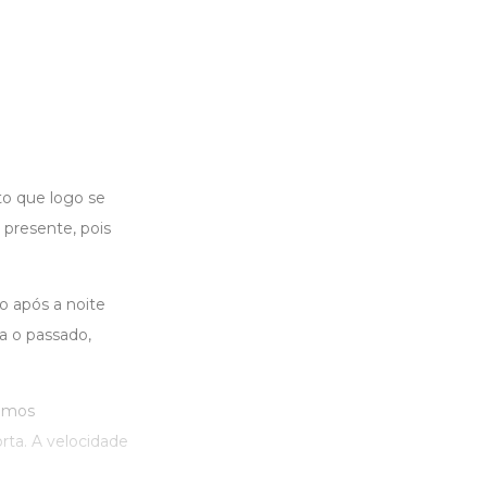
to que logo se
 presente, pois
o após a noite
a o passado,
somos
ta. A velocidade