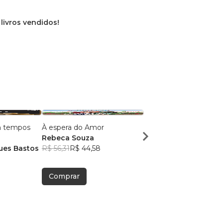
 livros vendidos!
 tempos
À espera do Amor
Confiarei em Ti
Rebeca Souza
João Vitor M. Bastos
ues Bastos
R$ 56,31
R$ 44,58
R$ 45,53
R$ 36,05
Comprar
Comprar