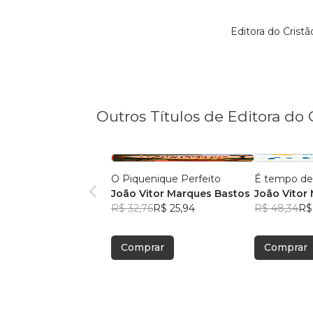
Editora do Crist
Outros Títulos de Editora do 
O Piquenique Perfeito
É tempo de
João Vitor Marques Bastos
João Vitor 
R$ 32,76
R$ 25,94
R$ 48,34
R$
Comprar
Comprar