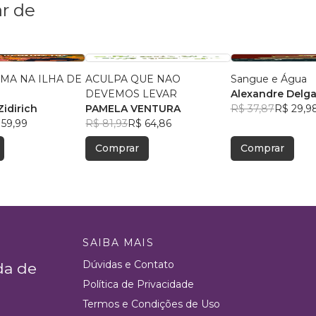
r de
MA NA ILHA DE
ACULPA QUE NAO
Sangue e Água
DEVEMOS LEVAR
Alexandre Delg
Zidirich
PAMELA VENTURA
R$ 37,87
R$ 29,9
 59,99
R$ 81,93
R$ 64,86
Comprar
Comprar
SAIBA MAIS
Dúvidas e Contato
da de
Política de Privacidade
Termos e Condições de Uso