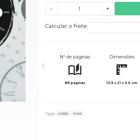
-
+
Calcular o frete
Nº de páginas
Dimensões
88 páginas
13.9 x 21 x 0.6 cm
Tags:
cristão
livros