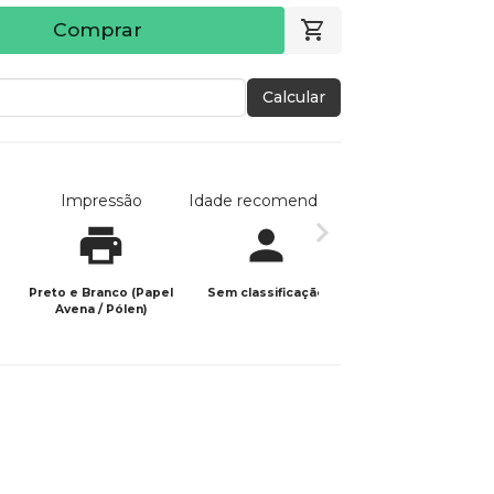
Comprar
Calcular
Impressão
Idade recomendada
Data de publicaç
Preto e Branco (Papel
Sem classificação
14/05/2025
Avena / Pólen)