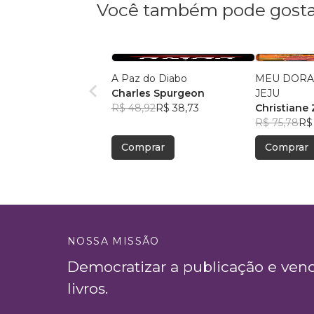
Você também pode gosta
A Paz do Diabo
MEU DORA
Charles Spurgeon
JEJU
R$ 48,92
R$ 38,73
Christiane 
R$ 75,78
R$
Comprar
Comprar
NOSSA MISSÃO
Democratizar a publicação e ven
livros.