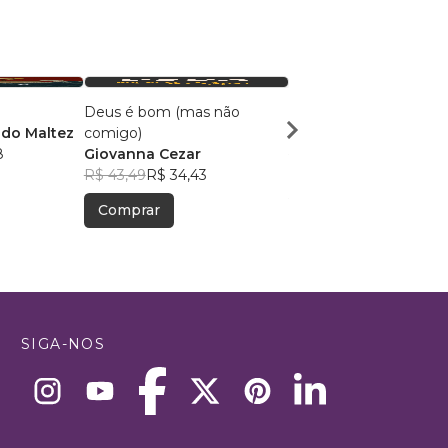
Deus é bom (mas não
IGREJA VIVA
ado Maltez
comigo)
ROGÉRIO PAIVA
8
Giovanna Cezar
R$ 64,43
R$ 51,01
R$ 43,49
R$ 34,43
Comprar
Comprar
SIGA-NOS