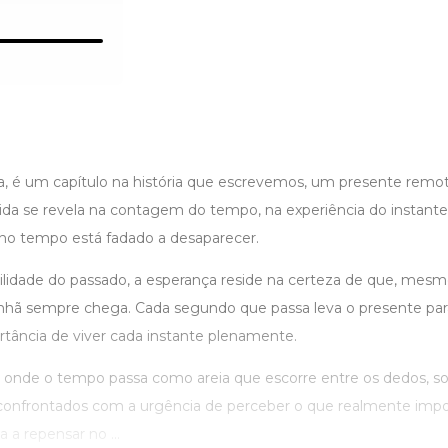
ra, é um capítulo na história que escrevemos, um presente remo
ida se revela na contagem do tempo, na experiência do instante
 no tempo está fadado a desaparecer.
bilidade do passado, a esperança reside na certeza de que, mesm
nhã sempre chega. Cada segundo que passa leva o presente par
rtância de viver cada instante plenamente.
 onde o tempo passa como areia que escorre entre os dedos, 
nfrontados com a urgência de perceber o que realmente impor
 a repensar no ...