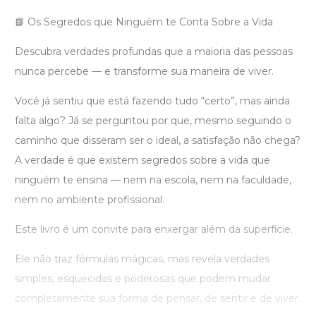
📘 Os Segredos que Ninguém te Conta Sobre a Vida
Descubra verdades profundas que a maioria das pessoas
nunca percebe — e transforme sua maneira de viver.
Você já sentiu que está fazendo tudo “certo”, mas ainda
falta algo? Já se perguntou por que, mesmo seguindo o
caminho que disseram ser o ideal, a satisfação não chega?
A verdade é que existem segredos sobre a vida que
ninguém te ensina — nem na escola, nem na faculdade,
nem no ambiente profissional.
Este livro é um convite para enxergar além da superfície.
Ele não traz fórmulas mágicas, mas revela verdades
simples, esquecidas e poderosas que podem mudar
completamente sua forma de pensar, de sentir e de viver.