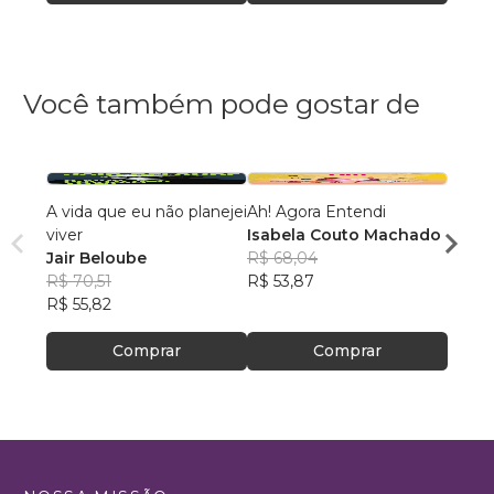
Você também pode gostar de
A vida que eu não planejei
Ah! Agora Entendi
O que
viver
Isabela Couto Machado
(prom
Jair Beloube
R$ 68,04
Vivia
R$ 70,51
R$ 53,87
R$ 59
R$ 55,82
R$ 47
Comprar
Comprar