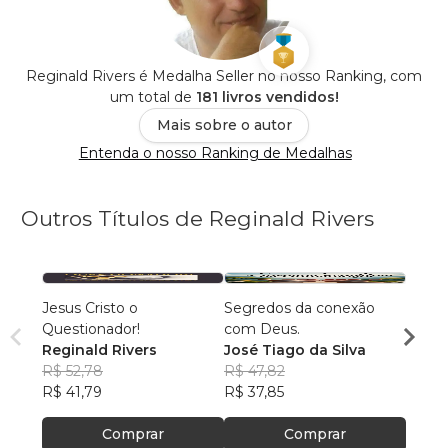
Reginald Rivers é Medalha Seller no nosso Ranking, com
um total de
181 livros vendidos!
Mais sobre o autor
Entenda o nosso Ranking de Medalhas
Outros Títulos de Reginald Rivers
Jesus Cristo o
Segredos da conexão
Quem 
Questionador!
com Deus.
José 
Reginald Rivers
José Tiago da Silva
R$ 66
R$ 52,78
R$ 47,82
R$ 52
R$ 41,79
R$ 37,85
Comprar
Comprar