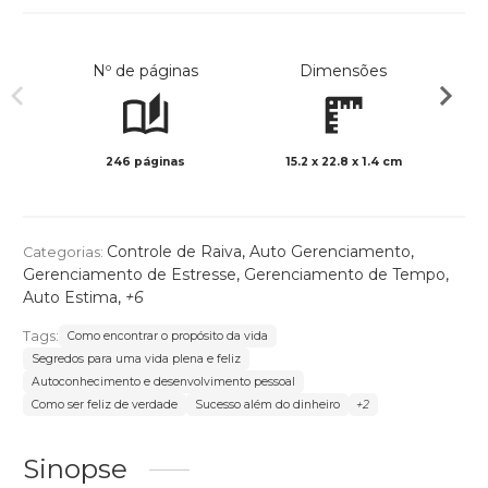
Nº de páginas
Dimensões
246 páginas
15.2 x 22.8 x 1.4 cm
Preto 
Controle de Raiva
,
Auto Gerenciamento
,
Categorias:
Gerenciamento de Estresse
,
Gerenciamento de Tempo
,
Auto Estima
,
+6
Tags:
Como encontrar o propósito da vida
Segredos para uma vida plena e feliz
Autoconhecimento e desenvolvimento pessoal
Como ser feliz de verdade
Sucesso além do dinheiro
+2
Sinopse