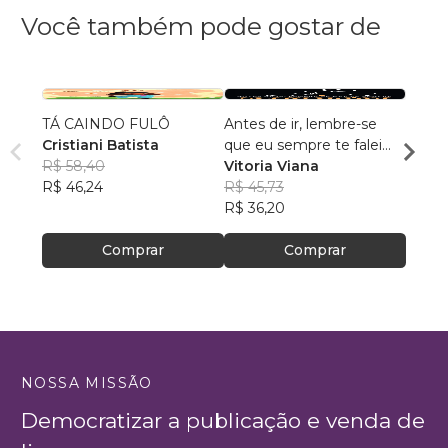
Você também pode gostar de
TÁ CAINDO FULÔ
Antes de ir, lembre-se
Fiande
Cristiani Batista
que eu sempre te falei
Xixá
R$ 58,40
que seria amor
Vitoria Viana
Jorda
R$ 46,24
R$ 45,73
Mora
R$ 54
R$ 36,20
R$ 43
Comprar
Comprar
NOSSA MISSÃO
Democratizar a publicação e venda de