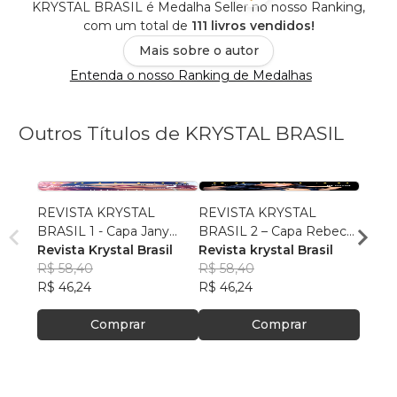
KRYSTAL BRASIL é Medalha Seller no nosso Ranking,
com um total de
111 livros vendidos!
Mais sobre o autor
Entenda o nosso Ranking de Medalhas
Outros Títulos de KRYSTAL BRASIL
REVISTA KRYSTAL
REVISTA KRYSTAL
REVI
BRASIL 1 - Capa Jany
BRASIL 2 – Capa Rebeca
BRASI
Ribeiro
Revista Krystal Brasil
Albertine
Revista krystal Brasil
Rafae
Revist
R$ 58,40
R$ 58,40
R$ 55,
R$ 46,24
R$ 46,24
R$ 43
Comprar
Comprar