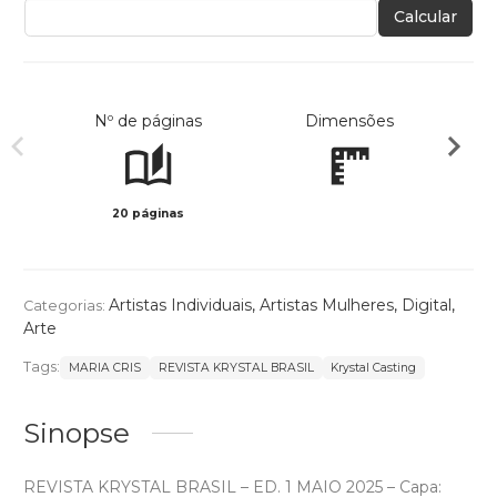
Calcular
Nº de páginas
Dimensões
20 páginas
Col
Artistas Individuais
,
Artistas Mulheres
,
Digital
,
Categorias:
Arte
Tags:
MARIA CRIS
REVISTA KRYSTAL BRASIL
Krystal Casting
Sinopse
REVISTA KRYSTAL BRASIL – ED. 1 MAIO 2025 – Capa: