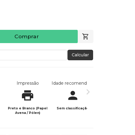
Comprar
Calcular
Impressão
Idade recomendada
Data de publicaç
Preto e Branco (Papel
Sem classificação
13/05/2025
Avena / Pólen)