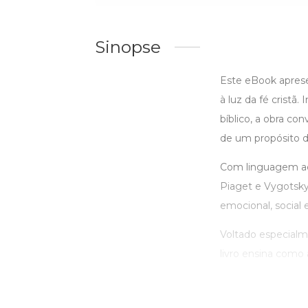
Sinopse
Este eBook apres
à luz da fé crist
bíblico, a obra co
de um propósito di
Com linguagem aces
Piaget e Vygotsky,
emocional, social 
Voltado especialme
livro ensina como a