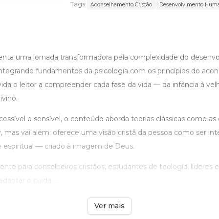
Tags:
Aconselhamento Cristão
Desenvolvimento Hum
enta uma jornada transformadora pela complexidade do desen
ã. Integrando fundamentos da psicologia com os princípios do ac
nvida o leitor a compreender cada fase da vida — da infância à v
vino.
sível e sensível, o conteúdo aborda teorias clássicas como as 
 mas vai além: oferece uma visão cristã da pessoa como ser integ
e espiritual — criado à imagem de Deus.
nte para conselheiros cristãos, estudantes de teologia, líderes e
daptar o cuida ...
Ver mais