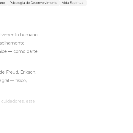
ano
Psicologia do Desenvolvimento
Vida Espiritual
volvimento humano
onselhamento
elhice — como parte
de Freud, Erikson,
ral — físico,
 cuidadores, este