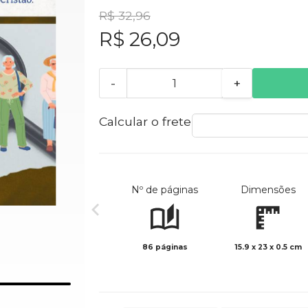
R$ 32,96
R$ 26,09
-
+
Calcular o frete
Nº de páginas
Dimensões
86 páginas
15.9 x 23 x 0.5 cm