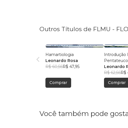
Outros Títulos de FLMU - 
Hamartiologia
Introdução B
Leonardo Rosa
Pentateuc
R$ 60,56
R$ 47,95
Leonardo 
R$ 62,56
R$ 
Comprar
Comprar
Você também pode gosta