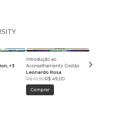
RSITY
Introdução ao
Teorias do Aconselha
ion
, +3
Aconselhamento Cristão
FLMU Organization
, 
Leonardo Rosa
R$ 39,09
R$ 30,95
R$ 61,90
R$ 49,00
Comprar
Comprar