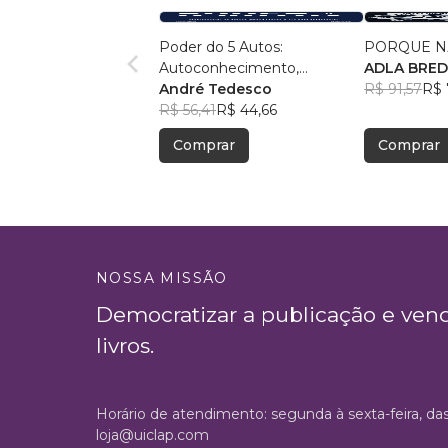
Poder do 5 Autos:
PORQUE N
Autoconhecimento,
ADLA BRE
Autocontrole, Autoestima,
André Tedesco
VERMEULE
R$ 91,57
R$ 
Autoconfiança e
R$ 56,41
R$ 44,66
Autoperformance
Comprar
Comprar
NOSSA MISSÃO
Democratizar a publicação e ven
livros.
Horário de atendimento: segunda à sexta-feira, da
loja@uiclap.com