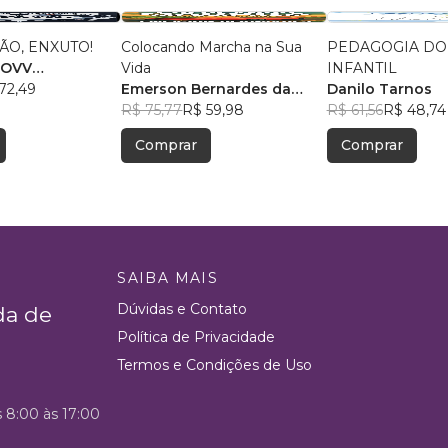
ÃO, ENXUTO!
Colocando Marcha na Sua
PEDAGOGIA DO 
DOVV
Vida
INFANTIL
N
72,49
Emerson Bernardes da
Danilo Tarnos
silva
R$ 75,77
R$ 59,98
R$ 61,56
R$ 48,74
Comprar
Comprar
SAIBA MAIS
Dúvidas e Contato
da de
Política de Privacidade
Termos e Condições de Uso
s 8:00 às 17:00