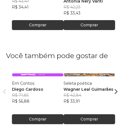
R$ 43,47
Antonia Nery Vanti
R$ 41
R$ 34,41
R$ 42,23
R$ 32
R$ 33,43
Comprar
Comprar
Você também pode gostar de
Em Contos
Seleta poética
O que
Diego Cardoso
Wagner Leal Guimarães
enten
R$ 71,85
R$ 42,84
ainda 
Carla
R$ 56,88
R$ 33,91
R$ 57
R$ 45
Comprar
Comprar