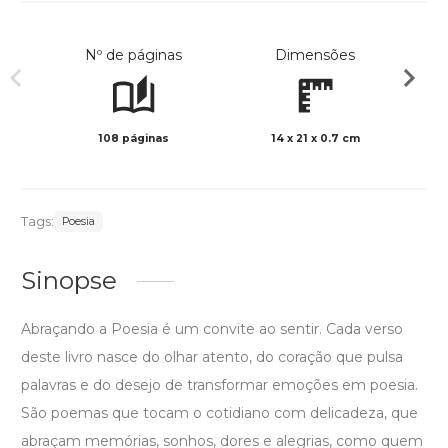
Nº de páginas
Dimensões
108 páginas
14 x 21 x 0.7 cm
Col
Tags:
Poesia
Sinopse
Abraçando a Poesia é um convite ao sentir. Cada verso
deste livro nasce do olhar atento, do coração que pulsa
palavras e do desejo de transformar emoções em poesia.
São poemas que tocam o cotidiano com delicadeza, que
abraçam memórias, sonhos, dores e alegrias, como quem