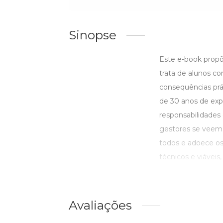
Sinopse
Este e-book propõ
trata de alunos co
consequências prát
de 30 anos de exp
responsabilidades
gestores se veem
todos e adoece os
técnicos e viáveis,
Avaliações