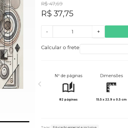
R$ 47,69
R$ 37,75
-
+
Calcular o frete
Nº de páginas
Dimensões
82 páginas
15.5 x 22.9 x 0.5 cm
Tags:
Educação especial e inclusiva