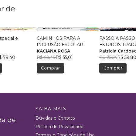
r de
pecial e
CAMINHOS PARA A
PASSO A PASSO
INCLUSÃO ESCOLAR
ESTUDOS TRAD
KACIANA ROSA
DE LIBRAS E P
Patricia Cardos
$ 79,40
R$ 69,49
R$ 55,01
R$ 75,54
R$ 59,8
Comprar
Comprar
SAIBA MAIS
Dúvidas e Contato
da de
Política de Privacidade
Termos e Condições de Uso