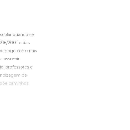
escolar quando se
.216/2001 e das
 pedagogo com mais
 a assumir
o, professores e
rendizagem de
ropõe caminhos