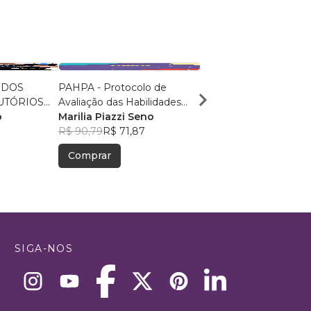
 DOS
PAHPA - Protocolo de
Inclusão e Acessibilida
UTÓRIOS
Avaliação das Habilidades
Igreja
ORTUGUÊS
o
Preditoras da Alfabetização
Marilia Piazzi Seno
Janise Marins
0
R$ 90,79
R$ 71,87
R$ 82,06
R$ 64,97
Comprar
Comprar
SIGA-NOS