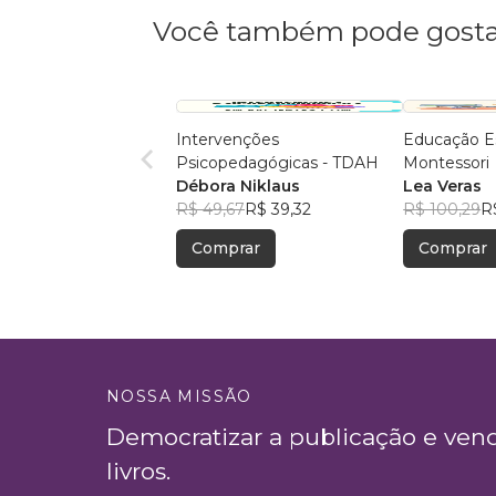
Você também pode gosta
Intervenções
Educação Es
Psicopedagógicas - TDAH
Montessori
Débora Niklaus
Lea Veras
R$ 49,67
R$ 39,32
R$ 100,29
R
Comprar
Comprar
NOSSA MISSÃO
Democratizar a publicação e ven
livros.