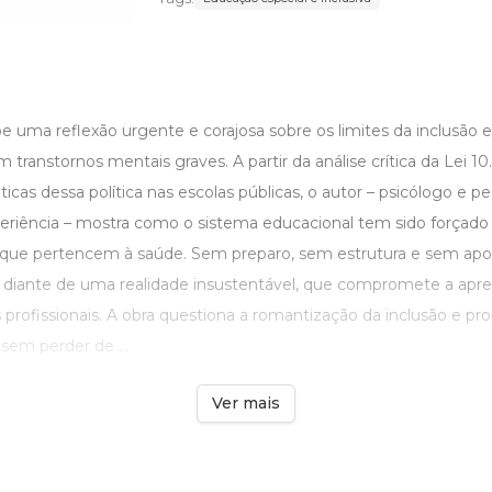
e uma reflexão urgente e corajosa sobre os limites da inclusão 
m transtornos mentais graves. A partir da análise crítica da Lei 10
icas dessa política nas escolas públicas, o autor – psicólogo e
eriência – mostra como o sistema educacional tem sido forçado
 que pertencem à saúde. Sem preparo, sem estrutura e sem apoi
 diante de uma realidade insustentável, que compromete a ap
 profissionais. A obra questiona a romantização da inclusão e p
 sem perder de ...
Ver mais