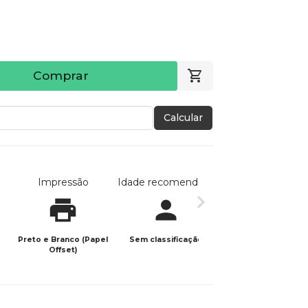
Comprar
Calcular
Impressão
Idade recomendada
Data de publicaç
Preto e Branco (Papel
Sem classificação
13/05/2025
Offset)