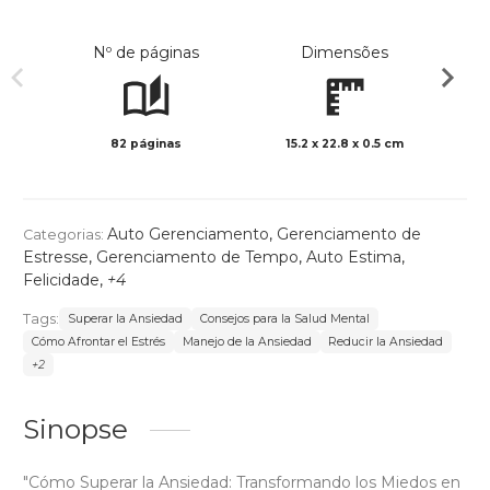
Nº de páginas
Dimensões
82 páginas
15.2 x 22.8 x 0.5 cm
Preto 
Auto Gerenciamento
,
Gerenciamento de
Categorias:
Estresse
,
Gerenciamento de Tempo
,
Auto Estima
,
Felicidade
,
+4
Tags:
Superar la Ansiedad
Consejos para la Salud Mental
Cómo Afrontar el Estrés
Manejo de la Ansiedad
Reducir la Ansiedad
+2
Sinopse
"Cómo Superar la Ansiedad: Transformando los Miedos en