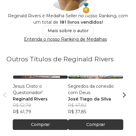
Reginald Rivers é Medalha Seller no nosso Ranking, com
um total de
181 livros vendidos!
Mais sobre o autor
Entenda o nosso Ranking de Medalhas
Outros Títulos de Reginald Rivers
Jesus Cristo o
Segredos da conexão
Quem 
Questionador!
com Deus.
José 
Reginald Rivers
José Tiago da Silva
R$ 66
R$ 52,78
R$ 47,82
R$ 52
R$ 41,79
R$ 37,85
Comprar
Comprar