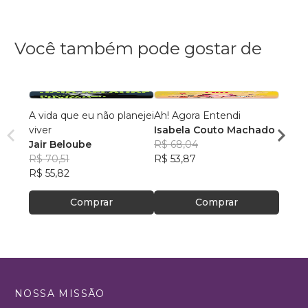
Você também pode gostar de
A vida que eu não planejei
Ah! Agora Entendi
Cami
viver
Isabela Couto Machado
André
Jair Beloube
R$ 68,04
R$ 64
R$ 70,51
R$ 53,87
R$ 50
R$ 55,82
Comprar
Comprar
NOSSA MISSÃO