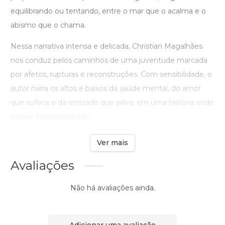
equilibrando ou tentando, entre o mar que o acalma e o
abismo que o chama.
Nessa narrativa intensa e delicada, Christian Magalhães
nos conduz pelos caminhos de uma juventude marcada
por afetos, rupturas e reconstruções. Com sensibilidade, o
autor narra os altos e baixos da saúde mental, do amor
que sufoca e da amizade que salva, em uma história onde
o mais importante talv ...
Ver mais
Avaliações
Não há avaliações ainda.
Adicionar uma avaliação