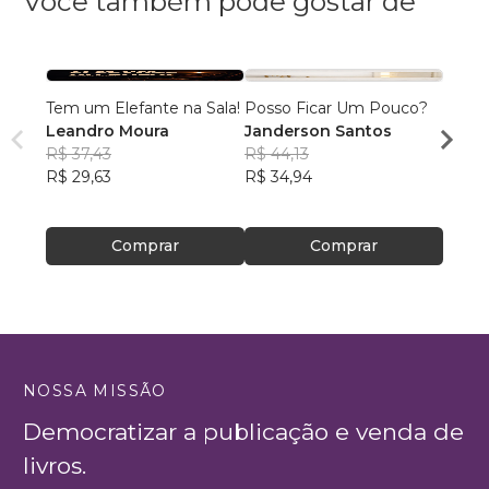
Você também pode gostar de
Tem um Elefante na Sala!
Posso Ficar Um Pouco?
A DO
Leandro Moura
Janderson Santos
DEIX
R$ 37,43
R$ 44,13
BRUN
R$ 29,63
R$ 34,94
NASC
R$ 95
R$ 75
Comprar
Comprar
NOSSA MISSÃO
Democratizar a publicação e venda de
livros.