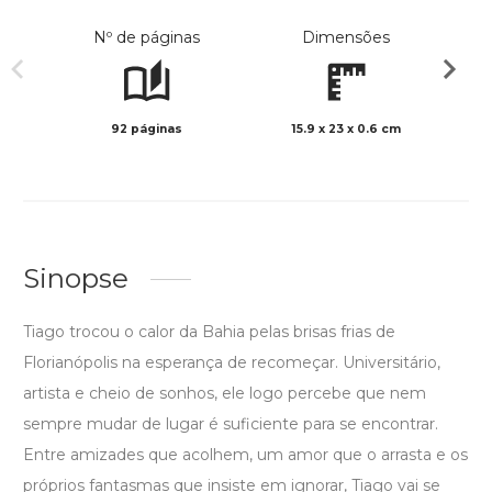
Nº de páginas
Dimensões
92 páginas
15.9 x 23 x 0.6 cm
Preto 
Sinopse
Tiago trocou o calor da Bahia pelas brisas frias de
Florianópolis na esperança de recomeçar. Universitário,
artista e cheio de sonhos, ele logo percebe que nem
sempre mudar de lugar é suficiente para se encontrar.
Entre amizades que acolhem, um amor que o arrasta e os
próprios fantasmas que insiste em ignorar, Tiago vai se