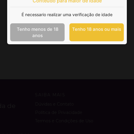
Conteúdo para maior de idade
É necessario realizar uma verificação de idade
Tenho menos de 18
Tenho 18 anos ou mais
anos
SAIBA MAIS
Dúvidas e Contato
da de
Política de Privacidade
Termos e Condições de Uso