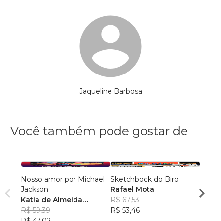
Jaqueline Barbosa
Você também pode gostar de
Nosso amor por Michael
Sketchbook do Biro
Meu A
Jackson
Rafael Mota
Robe
Katia de Almeida
R$ 67,53
R$ 43
Bellomo
R$ 59,39
R$ 53,46
R$ 34
R$ 47,02