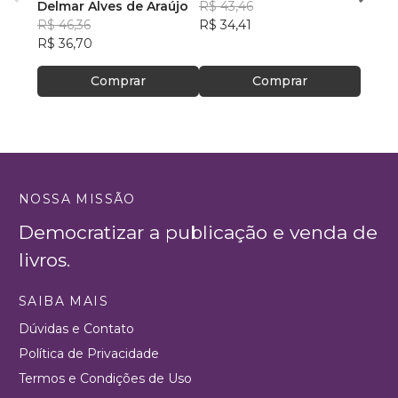
ambiente
Delmar Alves de Araújo
R$ 43,46
PhD(c
R$ 46,36
R$ 34,41
R$ 63
R$ 36,70
R$ 50
Comprar
Comprar
NOSSA MISSÃO
Democratizar a publicação e venda de
livros.
SAIBA MAIS
Dúvidas e Contato
Política de Privacidade
Termos e Condições de Uso