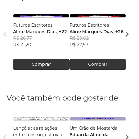
Futuros Escritores
Futuros Escritores
Futur
Aline Marques Dias
, +22
Aline Marques Dias
, +26
Ana J
R$ 26,77
R$ 29,02
Alme
R$ 29
R$ 21,20
R$ 22,97
R$ 23
Comprar
Comprar
Você também pode gostar de
Lençóis : as relações
Um Grão de Mostarda
Inteli
entre turismo, cultura e
Eduarda Almeida
Aulas 