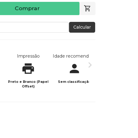
Comprar
Calcular
Impressão
Idade recomendada
Data de publicaç
Preto e Branco (Papel
Sem classificação
10/05/2025
Offset)