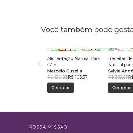
Você também pode gosta
Alimentação Natural Para
Receitas de
Cães
Natural par
Marcelo Gusella
(COLORIDO
Sylvia Angé
R$ 130,83
R$ 103,57
R$ 353,67
R$
Comprar
Comprar
NOSSA MISSÃO