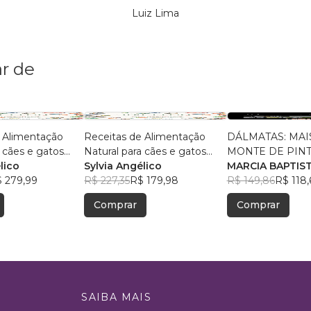
Luiz Lima
r de
 Alimentação
Receitas de Alimentação
DÁLMATAS: MAI
a cães e gatos
Natural para cães e gatos
MONTE DE PIN
)
lico
(PRETO E BRANCO)
Sylvia Angélico
MARCIA BAPTIS
 279,99
R$ 227,35
R$ 179,98
R$ 149,86
R$ 118,
Comprar
Comprar
SAIBA MAIS