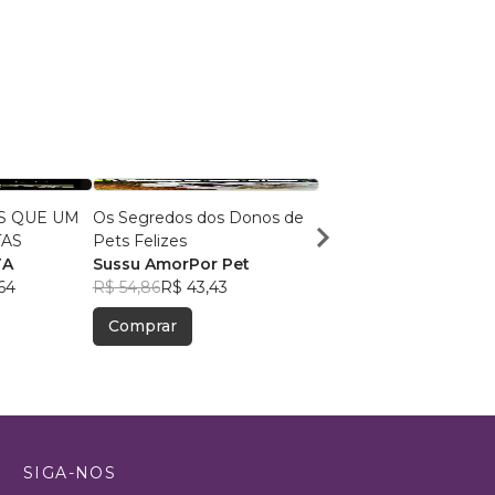
S QUE UM
Os Segredos dos Donos de
Receitas de Petiscos
TAS
Pets Felizes
Naturais para Cães
TA
Sussu AmorPor Pet
Flávia Campos
64
R$ 54,86
R$ 43,43
R$ 62,57
R$ 49,54
Comprar
Comprar
SIGA-NOS