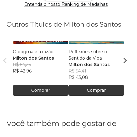
Entenda o nosso Ranking de Medalhas
Outros Títulos de Milton dos Santos
O dogma e a razão
Reflexões sobre o
Desca
Milton dos Santos
Sentido da Vida
Milto
R$ 54,26
Milton dos Santos
R$ 54
R$ 42,96
R$ 54,41
R$ 43
R$ 43,08
Comprar
Comprar
Você também pode gostar de