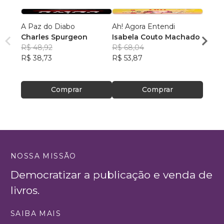
A Paz do Diabo
Ah! Agora Entendi
PREE
Charles Spurgeon
Isabela Couto Machado
Luiz 
R$ 48,92
R$ 68,04
R$ 77
R$ 38,73
R$ 53,87
R$ 61
Comprar
Comprar
NOSSA MISSÃO
Democratizar a publicação e venda de
livros.
SAIBA MAIS