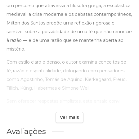
um percurso que atravessa a filosofia grega, a escolástica
medieval, a crise moderna e os debates contemporâneos,
Milton dos Santos propõe uma reflexão rigorosa e
sensível sobre a possibilidade de uma fé que não renuncie
à razão — e de uma razão que se mantenha aberta ao
mistério.
Com estilo claro e denso, o autor examina conceitos de
fé, razão e espiritualidade, dialogando com pensadores
como Agostinho, Tomás de Aquino, Kierkegaard, Freud,
Tillich, Küng, Habermas e Simone Weil.
Sem oferecer respostas simplistas, este ensaio convi ...
Ver mais
Avaliações