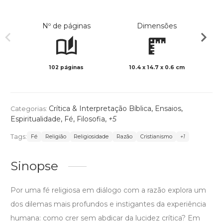
Nº de páginas
Dimensões
102 páginas
10.4 x 14.7 x 0.6 cm
Preto 
Crítica & Interpretação Bíblica
,
Ensaios
,
Categorias:
Espiritualidade
,
Fé
,
Filosofia
,
+5
Tags:
Fé
Religião
Religiosidade
Razão
Cristianismo
+1
Sinopse
Por uma fé religiosa em diálogo com a razão explora um
dos dilemas mais profundos e instigantes da experiência
humana: como crer sem abdicar da lucidez crítica? Em