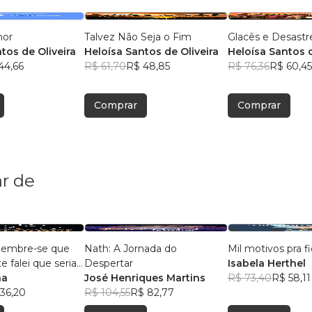
mor
Talvez Não Seja o Fim
Glacês e Desastr
tos de Oliveira
Heloísa Santos de Oliveira
Heloísa Santos d
44,66
R$ 61,70
R$ 48,85
R$ 76,36
R$ 60,45
Comprar
Comprar
r de
, lembre-se que
Nath: A Jornada do
Mil motivos pra fi
 falei que seria
Despertar
Isabela Herthel
na
José Henriques Martins
R$ 73,40
R$ 58,11
36,20
R$ 104,55
R$ 82,77