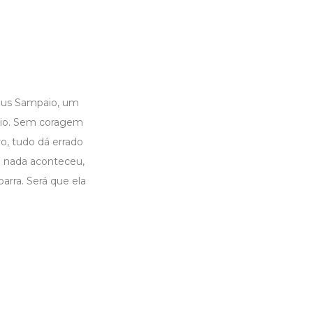
cius Sampaio, um
mbio. Sem coragem
o, tudo dá errado
ue nada aconteceu,
arra. Será que ela