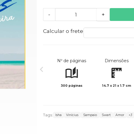
-
+
Calcular o frete
Nº de páginas
Dimensões
300 páginas
14.7 x 21 x 1.7 cm
Tags:
Isha
Vinícius
Sampaio
Swart
Amor
+3