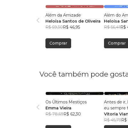
Além da Amizade
Além do A
Heloísa Santos de Oliveira
Heloísa San
R$ 59,30
R$ 46,95
R$ 56,41
R$ 
Comprar
Comprar
Você também pode gosta
Os Últimos Mestiços
Antes de ir
Emma Vieira
eu sempre te
R$ 78,69
R$ 62,30
amor
Vitoria Via
R$ 45,73
R$ 