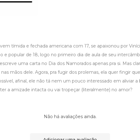
ovem tímida e fechada americana com 17, se apaixonou por Viní
do e popular de 18, logo no primeiro dia de aula de seu intercâ
a escreve uma carta no Dia dos Namorados apenas pra si. Mas clar
o nas mãos dele. Agora, pra fugir dos prolemas, ela quer fingir q
sível, afinal, ele não tá nem um pouco interessado em aliviar a b
er a amizade intacta ou vai tropeçar (literalmente) no amor?
Não há avaliações ainda.
Adicionar uma avaliação