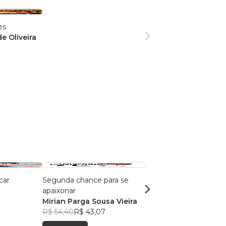
es
e Oliveira
car
Segunda chance para se
Amortecidos
apaixonar
Giovanna P. Ribeiro
Mirian Parga Sousa Vieira
R$ 72,93
R$ 57,74
R$ 54,40
R$ 43,07