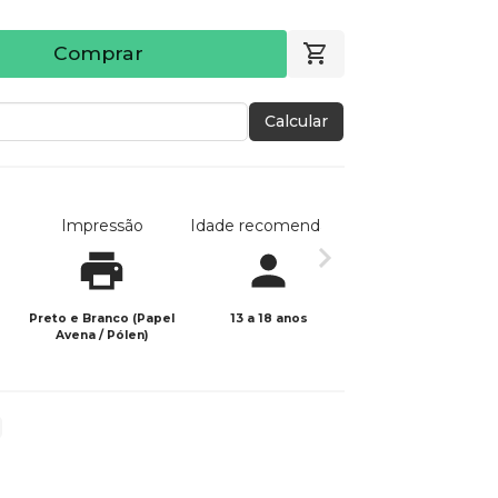
Comprar
Calcular
Impressão
Idade recomendada
Data de publicaç
Preto e Branco (Papel
13 a 18 anos
10/05/2025
Avena / Pólen)