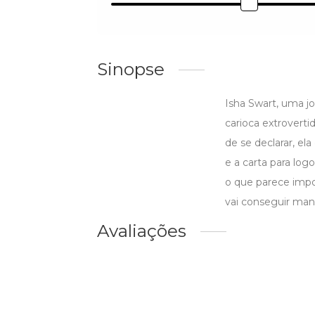
Sinopse
Isha Swart, uma j
carioca extroverti
de se declarar, el
e a carta para log
o que parece impos
vai conseguir mant
Avaliações