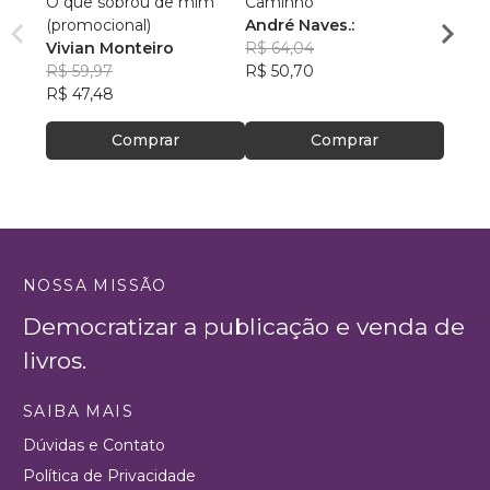
O que sobrou de mim
Caminho
AS C
(promocional)
André Naves.:
VENC
Vivian Monteiro
R$ 64,04
ROSA
R$ 59,97
R$ 50,70
R$ 74
R$ 47,48
R$ 59
Comprar
Comprar
NOSSA MISSÃO
Democratizar a publicação e venda de
livros.
SAIBA MAIS
Dúvidas e Contato
Política de Privacidade