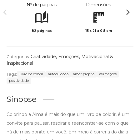
Nº de páginas
Dimensões
82 páginas
15 x 21 x 0.5 cm
Preto 
Criatividade
,
Emoções
,
Motivacional &
Categorias:
Inspiracional
Tags:
Livro de colorir
autocuidado
amor-próprio
afirmações
positividade
Sinopse
Colorindo a Alma é mais do que um livro de colorir, é um
convite para pausar, respirar e reencontrar-se com o que
há de mais bonito em você. Em meio à correria do dia a