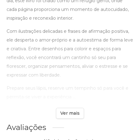
dia, este livro foi criado como um refúgio gentil, onde
cada página proporciona um momento de autocuidado,
inspiração e reconexão interior.
Com ilustrações delicadas e frases de afirmação positiva,
ele desperta o amor-próprio e a autoestima de forma leve
e criativa. Entre desenhos para colorir e espaços para
reflexão, você encontrará um cantinho só seu para
florescer, organizar pensamentos, aliviar o estresse e se
expressar com liberdade.
Prepare seus lápis, reserve um tempinho só para você e
permita-se viver a experiência ...
Ver mais
Avaliações