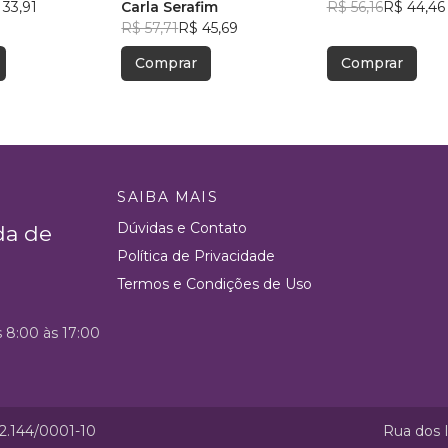
 33,91
aceitar
Carla Serafim
Rodrigues
R$ 56,16
R$ 44,46
R$ 57,71
R$ 45,69
Comprar
Comprar
SAIBA MAIS
Dúvidas e Contato
da de
Política de Privacidade
Termos e Condições de Uso
s 8:00 às 17:00
52.144/0001-10
Rua dos I