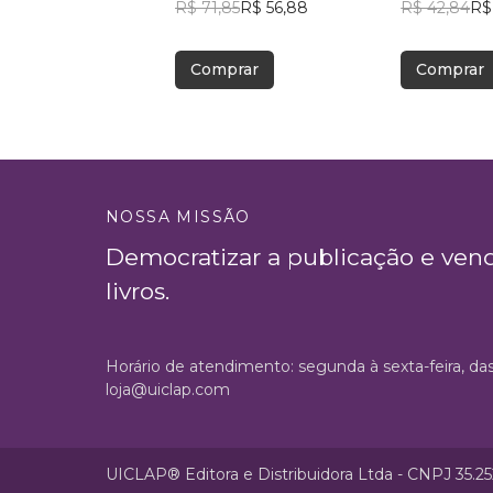
R$ 71,85
R$ 56,88
R$ 42,84
R$
Comprar
Comprar
NOSSA MISSÃO
Democratizar a publicação e ven
livros.
Horário de atendimento: segunda à sexta-feira, da
loja@uiclap.com
UICLAP® Editora e Distribuidora Ltda - CNPJ 35.2