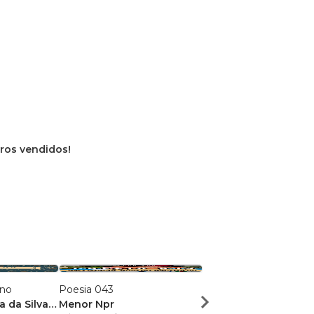
vros vendidos!
ano
Poesia 043
Dose Poética de Mun
a da Silva
Menor Npr
Victor Sousa Silva