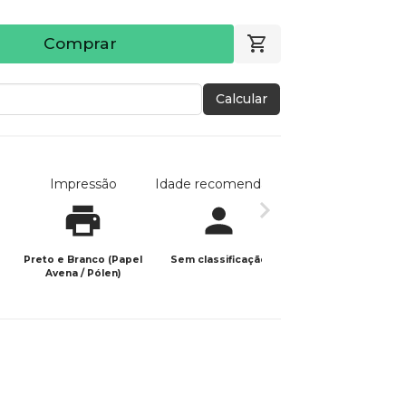
Comprar
Calcular
Impressão
Idade recomendada
Data de publicaç
Preto e Branco (Papel
Sem classificação
09/05/2025
Avena / Pólen)