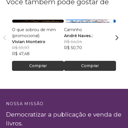
Você também pode gostar de
O que sobrou de mim
Caminho
A Vid
(promocional)
André Naves.:
Edso
Vivian Monteiro
R$ 64,04
R$ 46
R$ 59,97
R$ 50,70
R$ 36
R$ 47,48
Comprar
Comprar
NOSSA MISSÃO
Democratizar a publicação e venda de
livros.