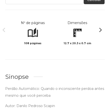
Nº de páginas
Dimensões
108 páginas
12.7 x 20.3 x 0.7 cm
Preto 
Sinopse
Perdão Automático: Quando o inconsciente perdoa antes
mesmo que você perceba
Autor: Danilo Pedroso Scapin