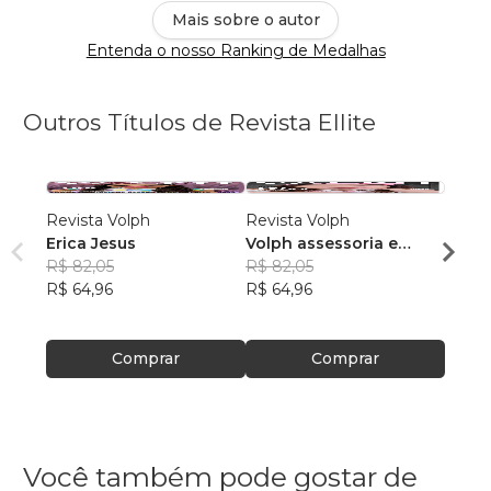
Mais sobre o autor
Entenda o nosso Ranking de Medalhas
Outros Títulos de Revista Ellite
Revista Volph
Revista Volph
Revis
Erica Jesus
Volph assessoria e
Volph
R$ 82,05
marketing
R$ 82,05
mark
R$ 82
R$ 64,96
R$ 64,96
R$ 64
Comprar
Comprar
Você também pode gostar de