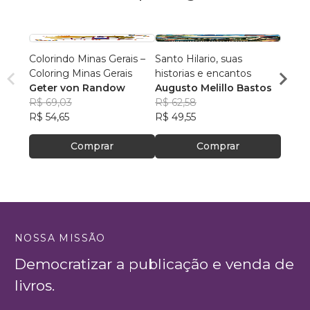
Colorindo Minas Gerais –
Santo Hilario, suas
Volph
Coloring Minas Gerais
historias e encantos
volph
Geter von Randow
Augusto Melillo Bastos
R$ 10
R$ 69,03
R$ 62,58
R$ 80
R$ 54,65
R$ 49,55
Comprar
Comprar
NOSSA MISSÃO
Democratizar a publicação e venda de
livros.