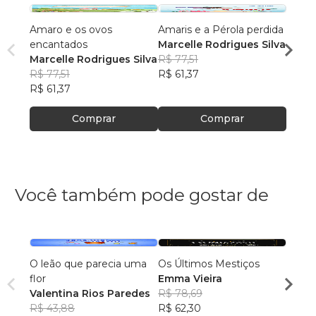
Amaro e os ovos
Amaris e a Pérola perdida
Luana
encantados
Marcelle Rodrigues Silva
Marce
Marcelle Rodrigues Silva
R$ 77,51
R$ 79
R$ 77,51
R$ 61,37
R$ 63
R$ 61,37
Comprar
Comprar
Você também pode gostar de
O leão que parecia uma
Os Últimos Mestiços
Lia e
flor
Emma Vieira
Julia
Valentina Rios Paredes
R$ 78,69
R$ 45
R$ 43,88
R$ 62,30
R$ 35