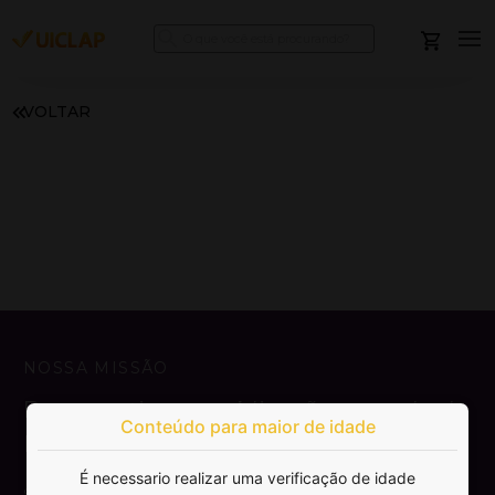
VOLTAR
NOSSA MISSÃO
Democratizar a publicação e venda de
Conteúdo para maior de idade
livros.
É necessario realizar uma verificação de idade
SAIBA MAIS