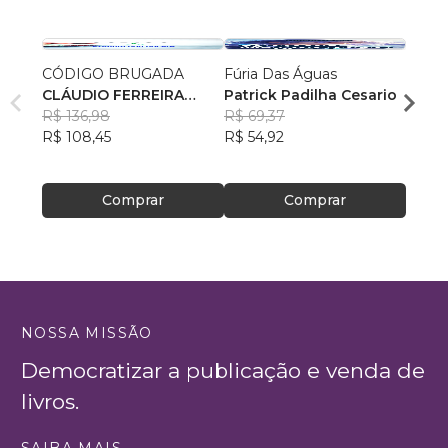
CÓDIGO BRUGADA
Fúria Das Águas
Arqui
CLÁUDIO FERREIRA
Patrick Padilha Cesario
Desc
CAMPOS VIEIRA
R$ 136,98
R$ 69,37
Rodri
R$ 108,45
R$ 54,92
R$ 64
R$ 51
Comprar
Comprar
NOSSA MISSÃO
Democratizar a publicação e venda de
livros.
SAIBA MAIS