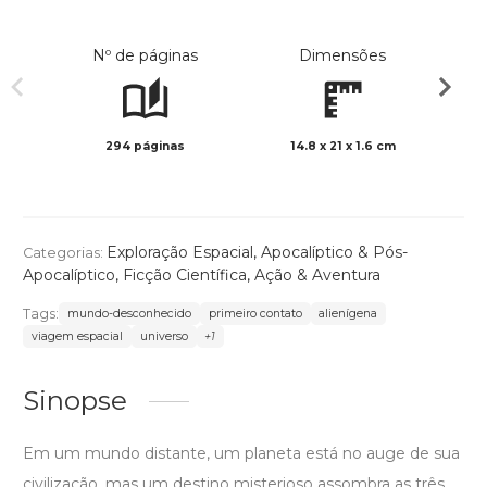
Nº de páginas
Dimensões
294 páginas
14.8 x 21 x 1.6 cm
Preto 
Exploração Espacial
,
Apocalíptico & Pós-
Categorias:
Apocalíptico
,
Ficção Científica
,
Ação & Aventura
Tags:
mundo-desconhecido
primeiro contato
alienígena
viagem espacial
universo
+1
Sinopse
Em um mundo distante, um planeta está no auge de sua
civilização, mas um destino misterioso assombra as três