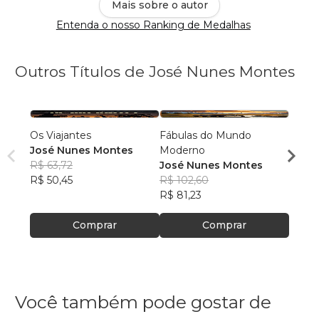
Mais sobre o autor
Entenda o nosso Ranking de Medalhas
Outros Títulos de José Nunes Montes
Os Viajantes
Fábulas do Mundo
O Pri
José Nunes Montes
Moderno
José
R$ 63,72
José Nunes Montes
R$ 63
R$ 50,45
R$ 102,60
R$ 50
R$ 81,23
Comprar
Comprar
Você também pode gostar de