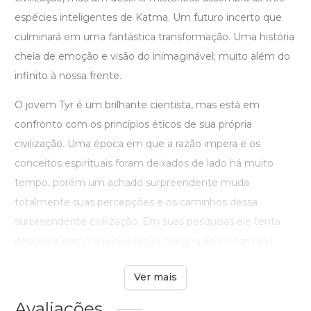
espécies inteligentes de Katma. Um futuro incerto que
culminará em uma fantástica transformação. Uma história
cheia de emoção e visão do inimaginável; muito além do
infinito à nossa frente.
O jovem Tyr é um brilhante cientista, mas está em
confronto com os princípios éticos de sua própria
civilização. Uma época em que a razão impera e os
conceitos espirituais foram deixados de lado há muito
tempo, porém um achado surpreendente muda
totalmente suas percepções e os caminhos dessa
surpreendente civilização. Em suas pesquisas ele tenta
descobrir como sua civilização chegou ao estágio atu ...
Ver mais
Avaliações