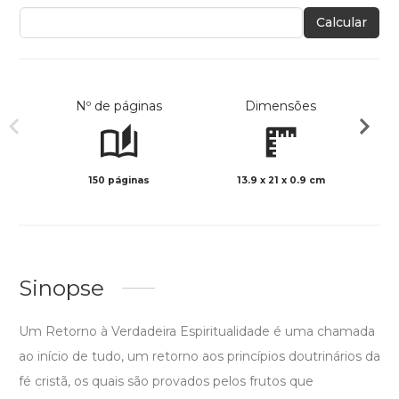
Calcular
Nº de páginas
Dimensões
150 páginas
13.9 x 21 x 0.9 cm
Preto 
Sinopse
Um Retorno à Verdadeira Espiritualidade é uma chamada
ao início de tudo, um retorno aos princípios doutrinários da
fé cristã, os quais são provados pelos frutos que