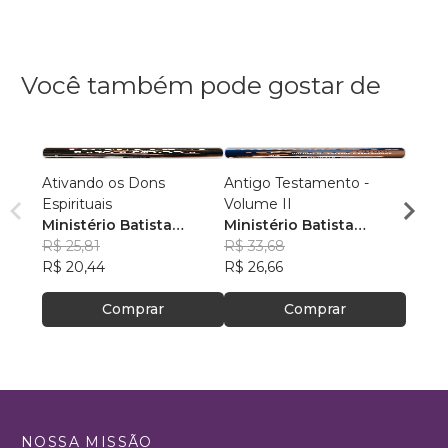
Você também pode gostar de
Ativando os Dons
Antigo Testamento -
Antig
Espirituais
Volume II
Volum
Ministério Batista
Ministério Batista
Minis
Ebenézer
R$ 25,81
Ebenézer
R$ 33,68
Eben
R$ 31
R$ 20,44
R$ 26,66
R$ 24
Comprar
Comprar
NOSSA MISSÃO