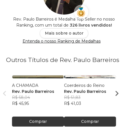
Rev. Paulo Barreiros é Medalha Top Seller no nosso
Ranking, com um total de
326 livros vendidos!
Mais sobre o autor
Entenda o nosso Ranking de Medalhas
Outros Títulos de Rev. Paulo Barreiros
A CHAMADA
Coerdeiros do Reino
A Gra
Rev. Paulo Barreiros
Rev. Paulo Barreiros
Rev. 
R$ 58,04
R$ 51,83
R$ 53
R$ 45,95
R$ 41,03
R$ 42
Comprar
Comprar