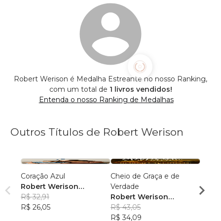
Robert Werison é Medalha Estreante no nosso Ranking,
com um total de
1 livros vendidos!
Entenda o nosso Ranking de Medalhas
Outros Títulos de Robert Werison
Coração Azul
Cheio de Graça e de
Chave
Robert Werison
Verdade
Rober
Pitomba Junior
R$ 32,91
Robert Werison
Pitom
R$ 48
R$ 26,05
Pitomba Junior
R$ 43,05
R$ 38
R$ 34,09