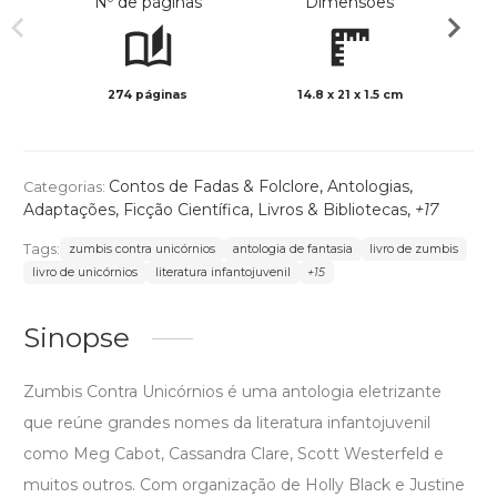
Nº de páginas
Dimensões
274 páginas
14.8 x 21 x 1.5 cm
Preto 
Contos de Fadas & Folclore
,
Antologias
,
Categorias:
Adaptações
,
Ficção Científica
,
Livros & Bibliotecas
,
+17
Tags:
zumbis contra unicórnios
antologia de fantasia
livro de zumbis
livro de unicórnios
literatura infantojuvenil
+15
Sinopse
Zumbis Contra Unicórnios é uma antologia eletrizante
que reúne grandes nomes da literatura infantojuvenil
como Meg Cabot, Cassandra Clare, Scott Westerfeld e
muitos outros. Com organização de Holly Black e Justine