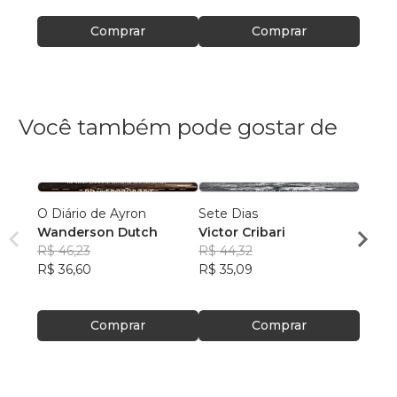
Comprar
Comprar
Você também pode gostar de
O Diário de Ayron
Sete Dias
Super
Wanderson Dutch
Victor Cribari
para s
R$ 46,23
R$ 44,32
Inter
Ken A
R$ 36,60
R$ 35,09
R$ 68
R$ 54,
Comprar
Comprar