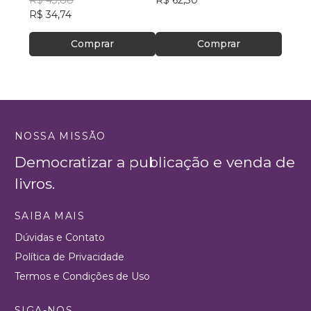
R$ 43,88
R$ 62,30
R$ 45
R$ 34,74
R$ 36
Comprar
Comprar
NOSSA MISSÃO
Democratizar a publicação e venda de
livros.
SAIBA MAIS
Dúvidas e Contato
Política de Privacidade
Termos e Condições de Uso
SIGA-NOS