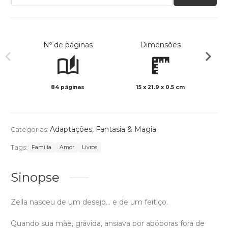
Nº de páginas
Dimensões
84 páginas
15 x 21.9 x 0.5 cm
Col
Adaptações
,
Fantasia & Magia
Categorias:
Tags:
Família
Amor
Livros
Sinopse
Zella nasceu de um desejo… e de um feitiço.
Quando sua mãe, grávida, ansiava por abóboras fora de