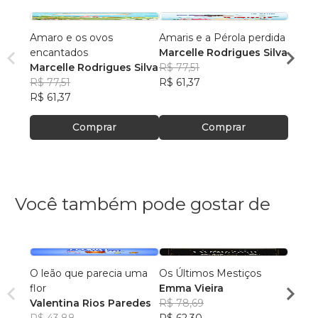
Amaro e os ovos
Amaris e a Pérola perdida
Luana
encantados
Marcelle Rodrigues Silva
Marce
Marcelle Rodrigues Silva
R$ 77,51
R$ 79
R$ 77,51
R$ 61,37
R$ 63
R$ 61,37
Comprar
Comprar
Você também pode gostar de
O leão que parecia uma
Os Últimos Mestiços
Antes 
flor
Emma Vieira
que e
Valentina Rios Paredes
R$ 78,69
que s
Vitor