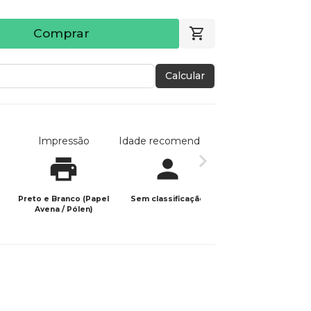
Comprar
Calcular
Impressão
Idade recomendada
Data de publicaç
Preto e Branco (Papel
Sem classificação
07/05/2025
Avena / Pólen)