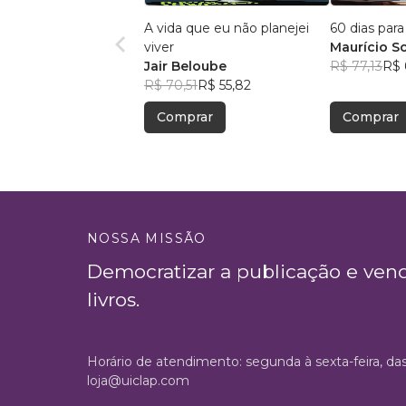
A vida que eu não planejei
60 dias par
viver
Maurício So
Jair Beloube
R$ 77,13
R$ 
R$ 70,51
R$ 55,82
Comprar
Comprar
NOSSA MISSÃO
Democratizar a publicação e ven
livros.
Horário de atendimento: segunda à sexta-feira, da
loja@uiclap.com