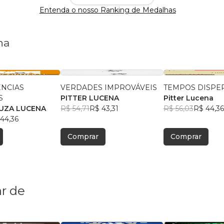
Entenda o nosso Ranking de Medalhas
na
ÊNCIAS
VERDADES IMPROVÁVEIS
TEMPOS DISPE
S
PITTER LUCENA
Pitter Lucena
UZA LUCENA
R$ 54,71
R$ 43,31
R$ 56,03
R$ 44,36
44,36
Comprar
Comprar
r de