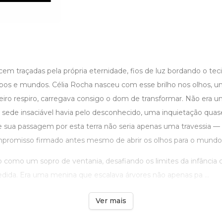
em traçadas pela própria eternidade, fios de luz bordando o tec
os e mundos. Célia Rocha nasceu com esse brilho nos olhos, um
eiro respiro, carregava consigo o dom de transformar. Não era u
ede insaciável havia pelo desconhecido, uma inquietação qua
e sua passagem por esta terra não seria apenas uma travessia —
romisso firmado antes mesmo de abrir os olhos para o mundo
omo um sopro de ventania, desafiando os limites da infância
dida. Era uma menina que escalava árvores não apenas pa ...
Ver mais