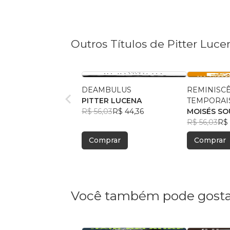
Outros Títulos de Pitter Luce
DEAMBULUS
REMINISC
PITTER LUCENA
TEMPORAI
R$ 56,03
R$ 44,36
MOISÉS SO
R$ 56,03
R$ 
Comprar
Comprar
Você também pode gosta