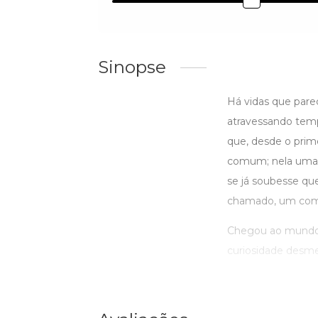
Sinopse
Há vidas que parec
atravessando temp
que, desde o prim
comum; nela uma s
se já soubesse qu
chamado, um comp
Chegou ao mundo c
curiosidade desme