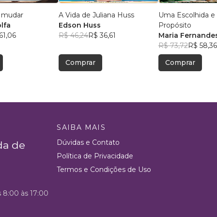
a mudar
A Vida de Juliana Huss
Uma Escolhida e
lfa
Edson Huss
Propósito
61,06
R$ 46,24
R$ 36,61
Maria Fernande
R$ 73,72
R$ 58,36
Comprar
Comprar
SAIBA MAIS
Dúvidas e Contato
da de
Política de Privacidade
Termos e Condições de Uso
s 8:00 às 17:00