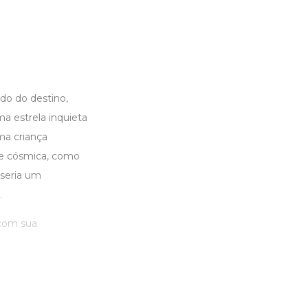
ido do destino,
a estrela inquieta
ma criança
se cósmica, como
 seria um
.
 com sua