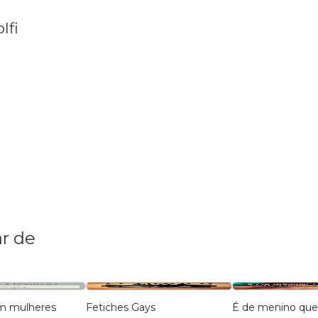
lfi
r de
m mulheres
Fetiches Gays
É de menino que 