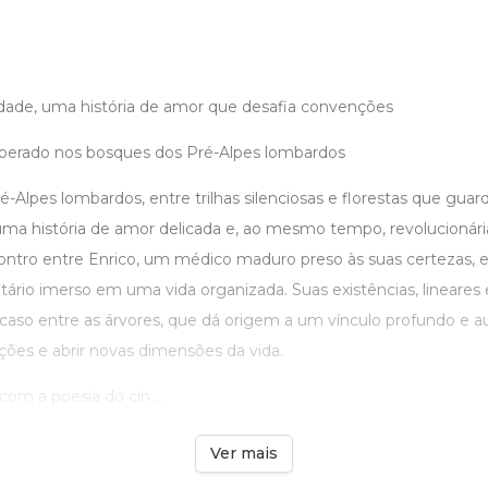
rdade, uma história de amor que desafia convenções
perado nos bosques dos Pré-Alpes lombardos
-Alpes lombardos, entre trilhas silenciosas e florestas que gu
 uma história de amor delicada e, ao mesmo tempo, revolucionár
ntro entre Enrico, um médico maduro preso às suas certezas,
tário imerso em uma vida organizada. Suas existências, lineares e
caso entre as árvores, que dá origem a um vínculo profundo e a
ções e abrir novas dimensões da vida.
om a poesia do cin ...
Ver mais