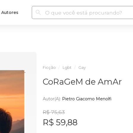
Autores
Ficção
Lgbt
Gay
CoRaGeM de AmAr
Autor(a):
Pietro Giacomo Menolfi
R$ 75,63
R$ 59,88