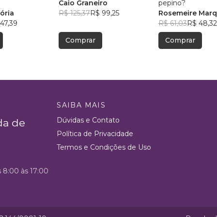
Caio Graneiro
pepino?
ória
R$ 125,37
R$ 99,25
Rosemeire Marq
47,39
Archangelo
R$ 61,03
R$ 48,32
Comprar
Comprar
SAIBA MAIS
Dúvidas e Contato
da de
Política de Privacidade
Termos e Condições de Uso
s 8:00 às 17:00