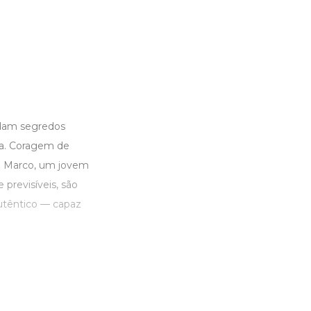
ardam segredos
ia. Coragem de
 e Marco, um jovem
 previsíveis, são
utêntico — capaz