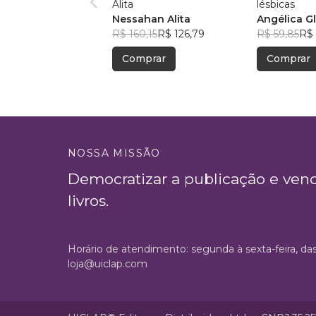
Alita
lésbicas
Nessahan Alita
Angélica Gl
R$ 160,15
R$ 126,79
R$ 59,85
R$ 
Comprar
Comprar
NOSSA MISSÃO
Democratizar a publicação e ven
livros.
Horário de atendimento: segunda à sexta-feira, da
loja@uiclap.com