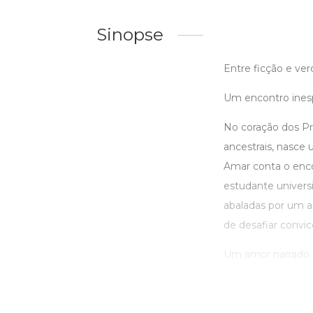
Sinopse
Entre ficção e ve
Um encontro ines
No coração dos Pré
ancestrais, nasce
Amar conta o enco
estudante universi
abaladas por um a
de desafiar convic
Um amor narrado c