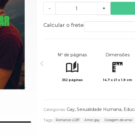
-
+
Calcular o frete
Nº de páginas
Dimensões
352 páginas
14.7 x 21 x 1.9 cm
Gay
,
Sexualidade Humana
,
Educ
Categorias:
Tags:
Romance LGBT
Amor gay
Coragem de amar