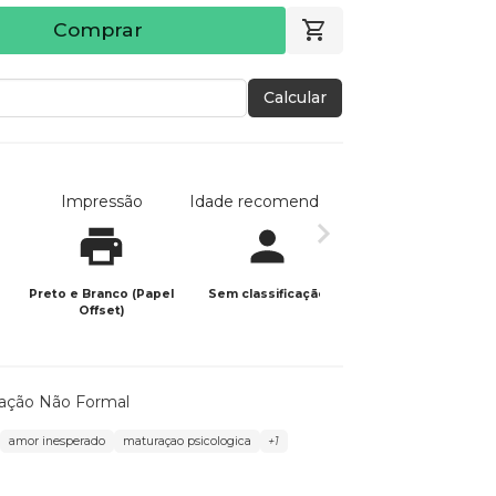
Comprar
Calcular
Impressão
Idade recomendada
Data de publicaç
Preto e Branco (Papel
Sem classificação
07/05/2025
Offset)
ação Não Formal
amor inesperado
maturaçao psicologica
+1