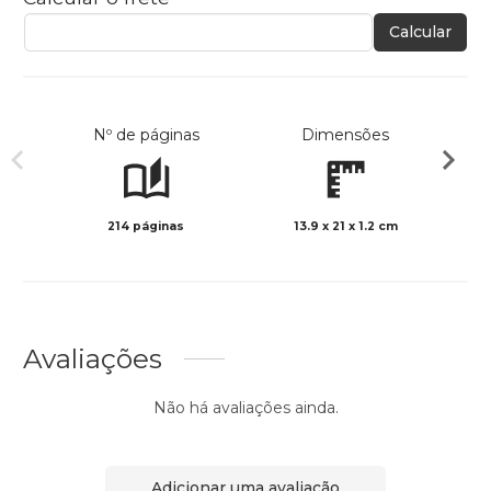
Calcular
Nº de páginas
Dimensões
214 páginas
13.9 x 21 x 1.2 cm
Preto 
Avaliações
Não há avaliações ainda.
Adicionar uma avaliação