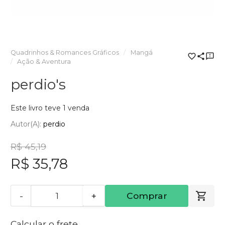
Quadrinhos & Romances Gráficos
Mangá
Ação & Aventura
perdio's
Este livro teve 1 venda
Autor(a):
perdio
R$ 45,19
R$ 35,78
-
+
Comprar
Calcular o frete