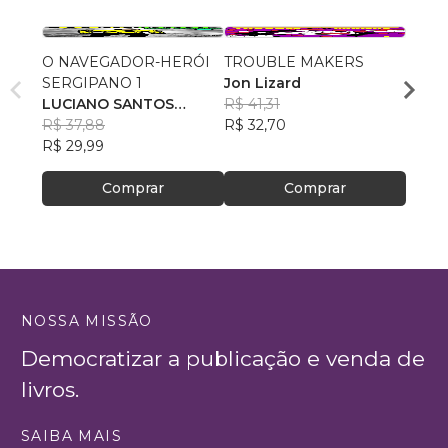
O NAVEGADOR-HERÓI
TROUBLE MAKERS
INÓS
SERGIPANO 1
Jon Lizard
WILLI
LUCIANO SANTOS
R$ 41,31
DE S
R$ 49
SANTANA
R$ 37,88
R$ 32,70
R$ 39
R$ 29,99
Comprar
Comprar
NOSSA MISSÃO
Democratizar a publicação e venda de
livros.
SAIBA MAIS