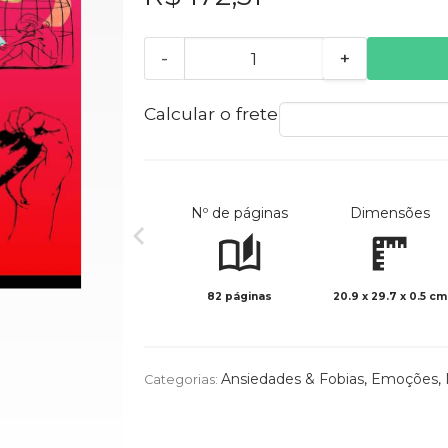
-
+
Calcular o frete
Nº de páginas
Dimensões
82 páginas
20.9 x 29.7 x 0.5 cm
Ansiedades & Fobias
,
Emoções
,
Categorias: