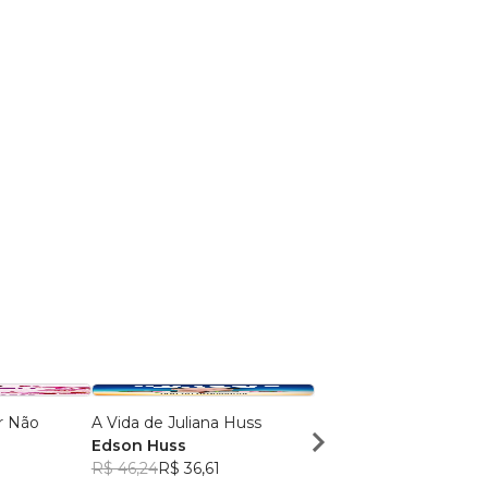
r Não
A Vida de Juliana Huss
Mestres e Guardiões de
Edson Huss
Decretos e Comandos.
R$ 46,24
R$ 36,61
Elizangela Trindade