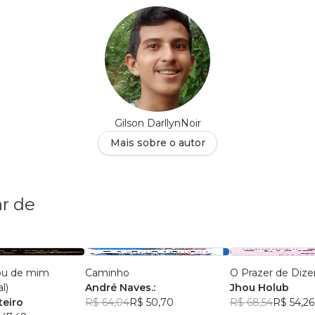
Gilson DarllynNoir
Mais sobre o autor
r de
ou de mim
Caminho
O Prazer de Dize
l)
André Naves.:
Jhou Holub
teiro
R$ 64,04
R$ 50,70
R$ 68,54
R$ 54,26