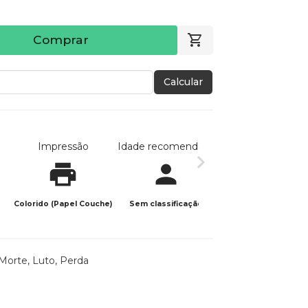
Comprar
Calcular
Impressão
Idade recomendada
Data de publicaç
Colorido (Papel Couche)
Sem classificação
07/05/2025
Morte, Luto, Perda