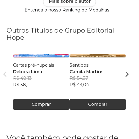
Mais sobre o autor
Entenda o nosso Ranking de Medalhas
Outros Títulos de Grupo Editorial
Hope
Cartas pré-nupciais
Sentidos
Snak
Débora Lima
Camila Martins
Silma
R$ 48,13
R$ 54,37
R$ 92
R$ 38,11
R$ 43,04
R$ 73
Comprar
Comprar
Você também pode gostar de