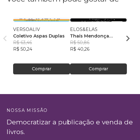
VERSOALIV
ELOS&ELAS
Ensai
Coletivo Aspas Duplas
Thaís Mendonça
Jardd
R$ 63,46
Resende
R$ 50,86
, +23
R$ 49
R$ 50,24
R$ 40,26
R$ 39
Comprar
Comprar
NOSSA MISSÃO
Democratizar a publicação e venda de
livros.