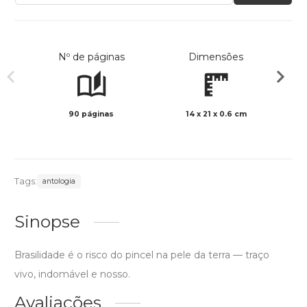
Nº de páginas
Dimensões
90 páginas
14 x 21 x 0.6 cm
Preto 
Tags:
antologia
Sinopse
Brasilidade é o risco do pincel na pele da terra — traço
vivo, indomável e nosso.
Avaliações