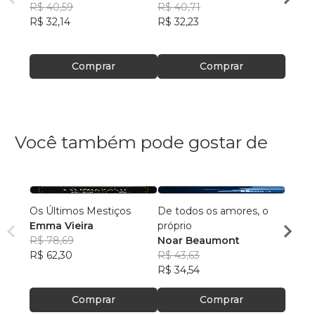
R$ 40,59
R$ 40,71
R$ 35
R$ 32,14
R$ 32,23
R$ 28
Comprar
Comprar
Você também pode gostar de
Os Últimos Mestiços
De todos os amores, o
Contos do T
Emma Vieira
próprio
R$ 78,69
Noar Beaumont
Ricar
R$ 62,30
R$ 43,63
R$ 46
R$ 34,54
R$ 36
Comprar
Comprar