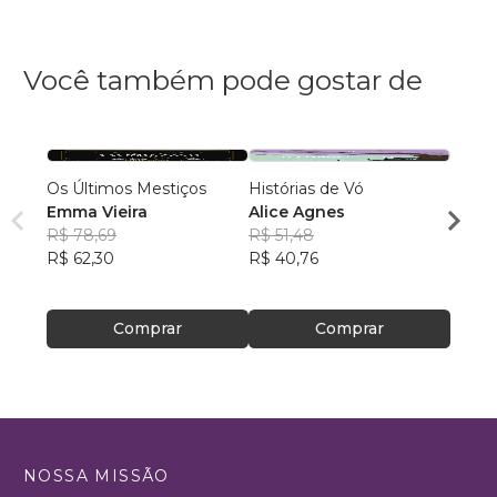
Você também pode gostar de
Os Últimos Mestiços
Histórias de Vó
HIST
Emma Vieira
Alice Agnes
JARD
R$ 78,69
R$ 51,48
Mari
R$ 62,30
R$ 40,76
Figue
R$ 51,
R$ 40
Comprar
Comprar
NOSSA MISSÃO