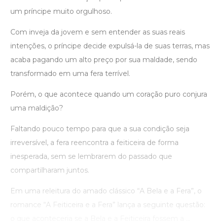
um príncipe muito orgulhoso.
Com inveja da jovem e sem entender as suas reais
intenções, o príncipe decide expulsá-la de suas terras, mas
acaba pagando um alto preço por sua maldade, sendo
transformado em uma fera terrível.
Porém, o que acontece quando um coração puro conjura
uma maldição?
Faltando pouco tempo para que a sua condição seja
irreversível, a fera reencontra a feiticeira de forma
inesperada, sem se lembrarem do passado que
compartilharam juntos.
Em uma releitura do amado clássico “A Bela e a Fera”, o
romance “A Feiticeira e a Fera” lança a seguinte questão:
o que aconteceria se a Bela e a Feiticeira fossem a ...