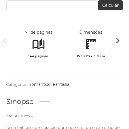
Calcular
Nº de páginas
Dimensões
144 páginas
15.5 x 23 x 0.8 cm
Preto 
Romântico
,
Fantasia
Categorias:
Sinopse
Era uma vez...
Uma feiticeira de coração puro que cruzou o caminho de