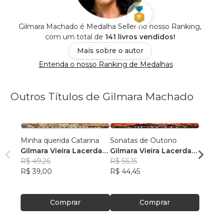
Gilmara Machado é Medalha Seller no nosso Ranking,
com um total de
141 livros vendidos!
Mais sobre o autor
Entenda o nosso Ranking de Medalhas
Outros Títulos de Gilmara Machado
Minha querida Catarina
Sonatas de Outono
Sussu
Gilmara Vieira Lacerda
Gilmara Vieira Lacerda
Gilma
Machado
R$ 49,26
Machado
R$ 56,15
Mach
R$ 55
R$ 39,00
R$ 44,45
R$ 44
Comprar
Comprar