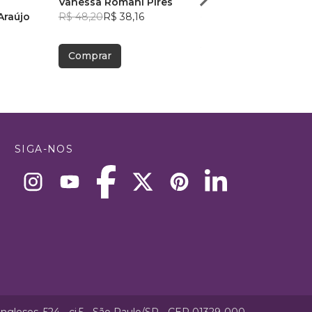
Vanessa Romani Pires
Luiz Eduardo Coca M
 Araújo
R$ 48,20
R$ 38,16
R$ 45,12
R$ 35,72
Comprar
Comprar
SIGA-NOS