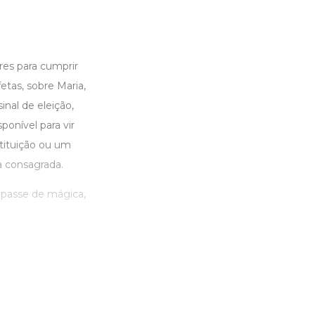
res para cumprir
etas, sobre Maria,
nal de eleição,
ponível para vir
stituição ou um
a consagrada.
 passe de mágica,