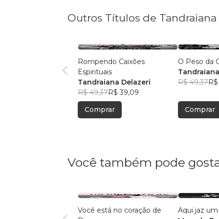
Outros Títulos de Tandraiana
Rompendo Caixões
O Peso da 
Espirituais
Tandraiana
Tandraiana Delazeri
R$ 49,37
R$
R$ 49,37
R$ 39,09
Comprar
Comprar
Você também pode gosta
Você está no coração de
Aqui jaz u