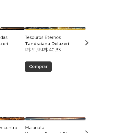
das
Tesouros Eternos
Um Chamado à Q
zeri
Tandraiana Delazeri
Tandraiana Delazeri
R$ 51,58
R$ 40,83
R$ 50,69
R$ 40,13
Comprar
Comprar
 encontro
Maranata
Reconectar