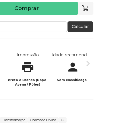
Comprar
Calcular
Impressão
Idade recomendada
Data de publicaç
Preto e Branco (Papel
Sem classificação
05/05/2025
Avena / Pólen)
Transformação
Chamado Divino
+2