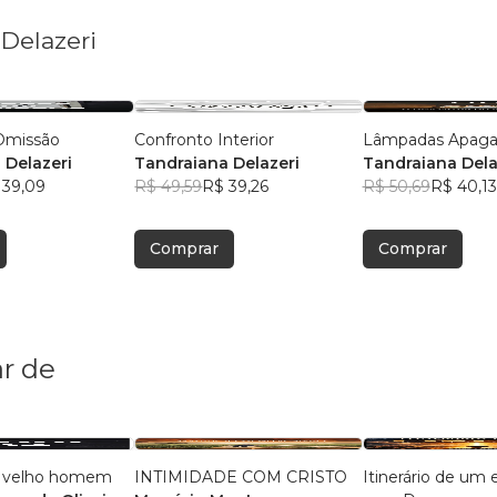
 Delazeri
Omissão
Confronto Interior
Lâmpadas Apaga
 Delazeri
Tandraiana Delazeri
Tandraiana Dela
 39,09
R$ 49,59
R$ 39,26
R$ 50,69
R$ 40,13
Comprar
Comprar
r de
m velho homem
INTIMIDADE COM CRISTO
Itinerário de um