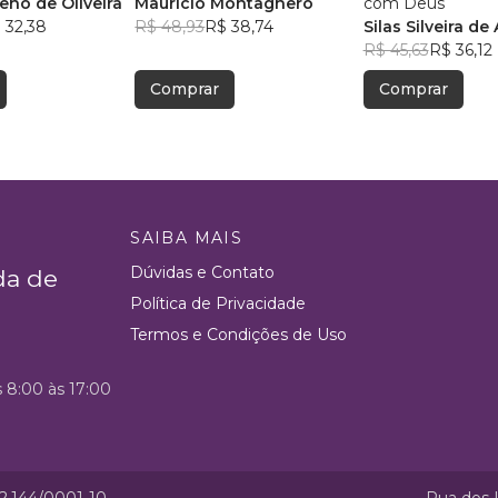
eno de Oliveira
Maurício Montagnero
com Deus
 32,38
R$ 48,93
R$ 38,74
Silas Silveira de
R$ 45,63
R$ 36,12
Comprar
Comprar
SAIBA MAIS
Dúvidas e Contato
da de
Política de Privacidade
Termos e Condições de Uso
s 8:00 às 17:00