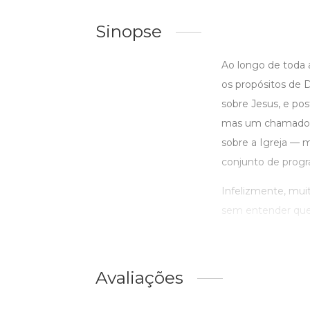
Sinopse
Ao longo de toda 
os propósitos de D
sobre Jesus, e pos
mas um chamado à s
sobre a Igreja — m
conjunto de progr
Infelizmente, mui
sem entender que 
Avaliações