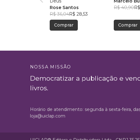
Deus
Marcelo Bu
Rose Santos
R$ 40,90
R$
R$ 36,04
R$ 28,53
Comprar
Comprar
NOSSA MISSÃO
Democratizar a publicação e ven
livros.
Horário de atendimento: segunda à sexta-feira, da
loja@uiclap.com