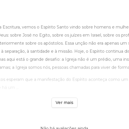
a Escritura, vemos o Espírito Santo vindo sobre homens e mulhe
eus: sobre José no Egito, sobre os juízes em Israel, sobre os prof
teriormente sobre os apóstolos. Essa unção não era apenas um si
eparação, à santidade e à missão. Hoje, o Espírito continua dis
as aqui está o grande desafio: a Igreja não é um prédio, uma in
amas; a Igreja somos nós, pessoas chamadas para viver de form
tos esperam que a manifestação do Espírito aconteça como um
há um ...
Ver mais
Não há avaliações ainda.