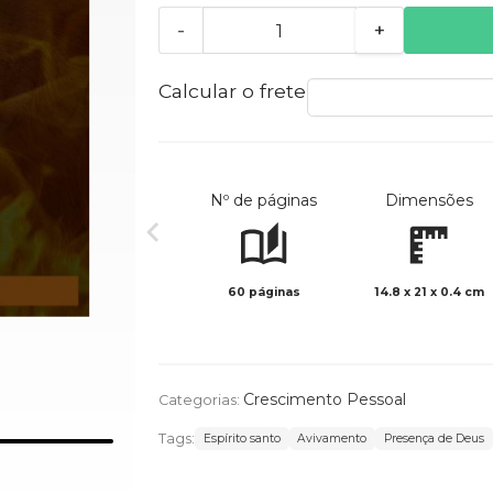
-
+
Calcular o frete
Nº de páginas
Dimensões
60 páginas
14.8 x 21 x 0.4 cm
Crescimento Pessoal
Categorias:
Tags:
Espírito santo
Avivamento
Presença de Deus