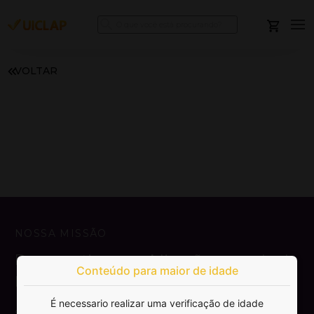
VOLTAR
NOSSA MISSÃO
Democratizar a publicação e venda de
Conteúdo para maior de idade
livros.
É necessario realizar uma verificação de idade
SAIBA MAIS