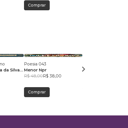
Comprar
Comprar
ano
Poesia 043
Dose Poética de Mun
a da Silva
Menor Npr
Victor Sousa Silva
R$ 48,00
R$ 38,00
R$ 49,41
R$ 39,12
Comprar
Comprar