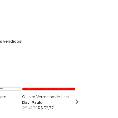
os vendidos!
oam
O Livro Vermelho de Lara
Ténèbres
Davi Paulo
Leno Oliveira
R$ 41,39
R$ 32,77
R$ 56,30
R$ 44,57