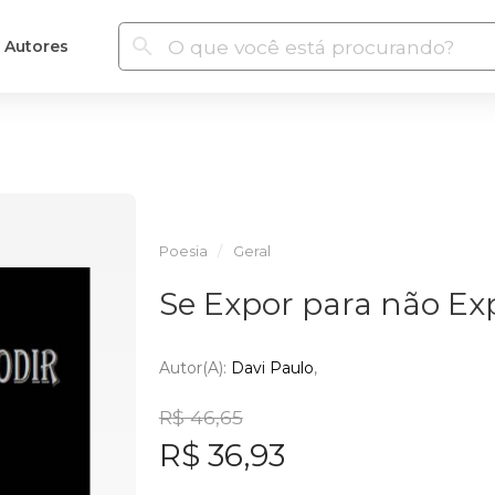
Autores
Poesia
Geral
Se Expor para não Ex
Autor(a):
Davi Paulo
R$ 46,65
R$ 36,93