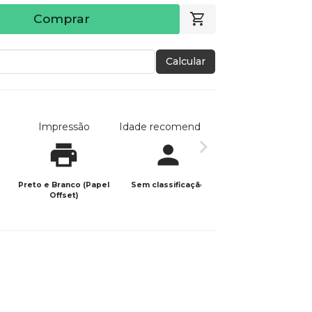
Comprar
Calcular
Impressão
Idade recomendada
Data de publicaç
Preto e Branco (Papel
Sem classificação
26/07/2021
Offset)