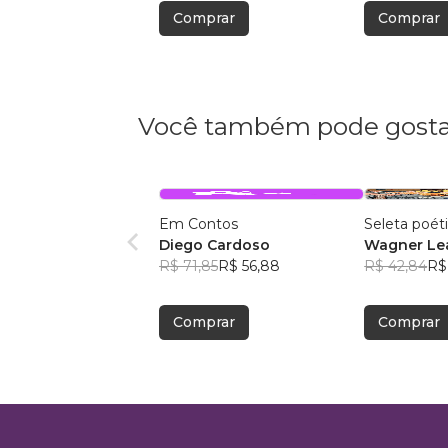
Comprar
Comprar
Você também pode gosta
Em Contos
Seleta poét
Diego Cardoso
Wagner Lea
R$ 71,85
R$ 56,88
R$ 42,84
R$
Comprar
Comprar