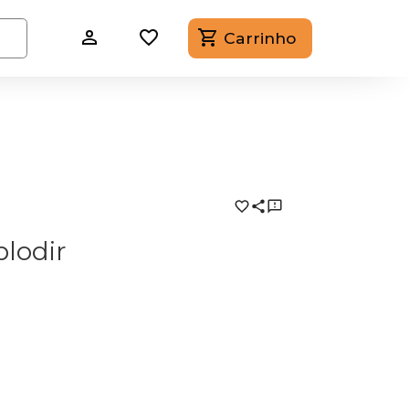
Carrinho
plodir