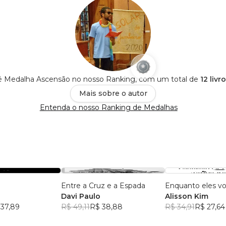
é Medalha Ascensão no nosso Ranking, com um total de
12 livr
Mais sobre o autor
Entenda o nosso Ranking de Medalhas
Entre a Cruz e a Espada
Enquanto eles v
Davi Paulo
Alisson Kim
 37,89
R$ 49,11
R$ 38,88
R$ 34,91
R$ 27,64