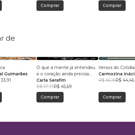
Comprar
Comprar
r de
ica
O que a mente já entendeu
Versos do Cotidi
l Guimarães
e o coração ainda precisa
Carmozina Ináci
 33,91
aceitar
Carla Serafim
Rodrigues
R$ 56,16
R$ 44,46
R$ 57,71
R$ 45,69
Comprar
Comprar